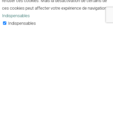
refuser ces cookies. Mais la désactivation de certains de
ces cookies peut affecter votre expérience de navigation.
Indispensables
Indispensables
Toujours activé
Necessary cookies are absolutely essential for the
website to function properly. These cookies ensure basic
functionalities and security features of the website,
anonymously.
Cookie
Durée
Description
This cookie is set by GDPR
Cookie Consent plugin. The
cookielawinfo-
11
cookie is used to store the
checkbox-analytics
months
user consent for the
cookies in the category