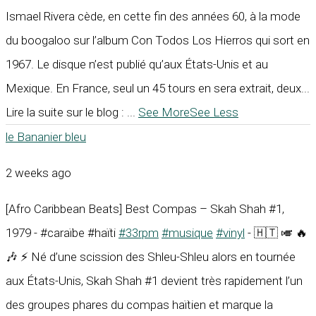
Ismael Rivera cède, en cette fin des années 60, à la mode
du boogaloo sur l’album Con Todos Los Hierros qui sort en
1967. Le disque n’est publié qu’aux États-Unis et au
Mexique. En France, seul un 45 tours en sera extrait, deux...
Lire la suite sur le blog :
...
See More
See Less
le Bananier bleu
2 weeks ago
[Afro Caribbean Beats] Best Compas – Skah Shah #1,
1979 - #caraïbe #haïti
#33rpm
#musique
#vinyl
- 🇭🇹 🎺 🔥
🎶 ⚡ Né d’une scission des Shleu-Shleu alors en tournée
aux États-Unis, Skah Shah #1 devient très rapidement l’un
des groupes phares du compas haïtien et marque la