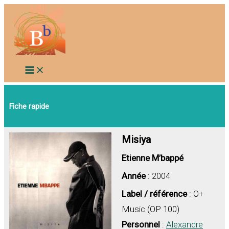
Aller
au
contenu
Fiche rapide
Misiya
Etienne M’bappé
Année
: 2004
Label / référence
: O+
Music (OP 100)
Personnel
:
Alexandre