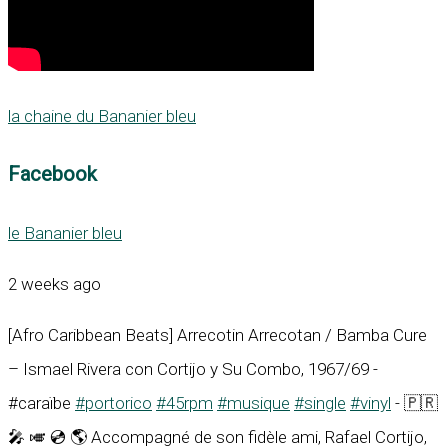
la chaine du Bananier bleu
Facebook
le Bananier bleu
2 weeks ago
[Afro Caribbean Beats] Arrecotin Arrecotan / Bamba Cure
– Ismael Rivera con Cortijo y Su Combo, 1967/69 -
#caraïbe
#portorico
#45rpm
#musique
#single
#vinyl
- 🇵🇷
🎤 🎺 💿 🌎 Accompagné de son fidèle ami, Rafael Cortijo,