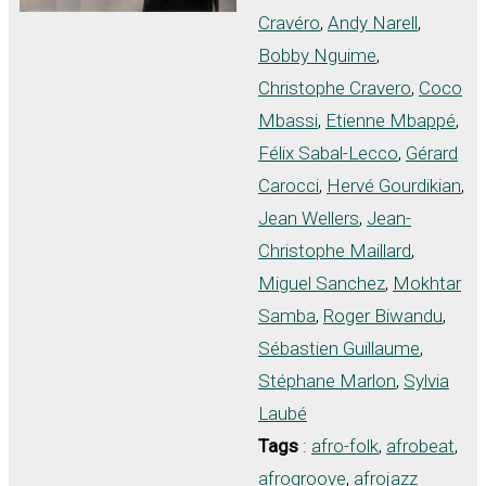
Cravéro
,
Andy Narell
,
Bobby Nguime
,
Christophe Cravero
,
Coco
Mbassi
,
Etienne Mbappé
,
Félix Sabal-Lecco
,
Gérard
Carocci
,
Hervé Gourdikian
,
Jean Wellers
,
Jean-
Christophe Maillard
,
Miguel Sanchez
,
Mokhtar
Samba
,
Roger Biwandu
,
Sébastien Guillaume
,
Stéphane Marlon
,
Sylvia
Laubé
Tags
:
afro-folk
,
afrobeat
,
afrogroove
,
afrojazz