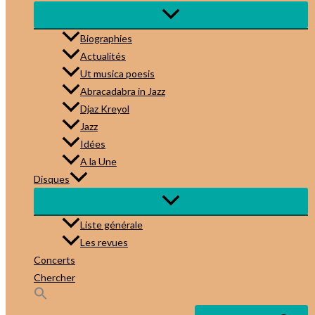
Biographies
Actualités
Ut musica poesis
Abracadabra in Jazz
Djaz Kreyol
Jazz
Idées
A la Une
Disques
Liste générale
Les revues
Concerts
Chercher