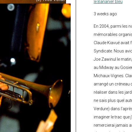
le Bananier bleu
3 weeks ago
En 2004, parmi les 
mémorables organisé
Claude Kiavué avait f
Syndicate. Nous avi
Joe Zawinul le matin
au Midway au Gosier 
Michaux-Vignes. Clau
arrangé un créneau d’
réaliser dans les jard
ne sais plus quel autr
Verdure) dans l’après
imaginer le trac que j
remercierai jamais a