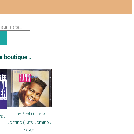
a boutique...
The Best Of Fats
Paul
Domino (Fats Domino /
1987)