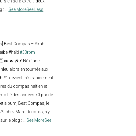
rs en sera extrait, deux...
g :
...
See More
See Less
ts] Best Compas – Skah
aïbe #haïti
#33rpm
🇹 🎺 🔥 🎶 ⚡ Né d’une
hleu alors en tournée aux
h #1 devient très rapidement
res du compas haïtien et
moitié des années 70 par de
t album, Best Compas, le
979 chez Marc Records, n’y
e sur le blog :
...
See More
See