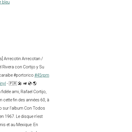
r bleu
s] Arrecotin Arrecotan /
 Rivera con Cortijo y Su
caraïbe #portorico
#45rpm
inyl
- 🇵🇷 🎤 🎺 💿 🌎
dèle ami, Rafael Cortijo,
n cette fin des années 60, à
o sur l’album Con Todos
en 1967. Le disque n’est
nis et au Mexique. En