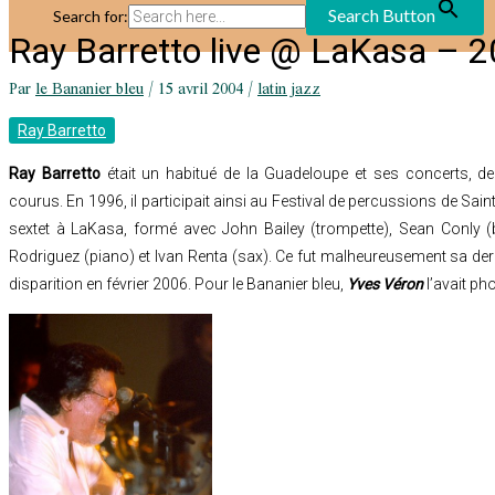
Search Button
Search for:
Ray Barretto live @ LaKasa – 
Par
le Bananier bleu
/
15 avril 2004
/
latin jazz
Ray Barretto
Ray Barretto
était un habitué de la Guadeloupe et ses concerts, de p
courus. En 1996, il participait ainsi au Festival de percussions de Sain
sextet à LaKasa, formé avec John Bailey (trompette), Sean Conly (b
Rodriguez (piano) et Ivan Renta (sax). Ce fut malheureusement sa der
disparition en février 2006. Pour le Bananier bleu,
Yves Véron
l’avait ph