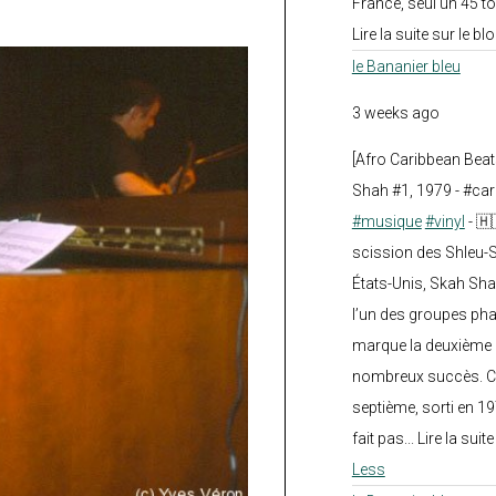
France, seul un 45 tou
Lire la suite sur le blo
le Bananier bleu
3 weeks ago
[Afro Caribbean Bea
Shah #1, 1979 - #car
#musique
#vinyl
- 🇭
scission des Shleu-S
États-Unis, Skah Sha
l’un des groupes pha
marque la deuxième 
nombreux succès. Ce
septième, sorti en 1
fait pas... Lire la suit
Less