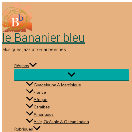
Aller
au
contenu
le Bananier bleu
Musiques jazz afro-caribéennes
Régions
Guadeloupe & Martinique
France
Afrique
Caraïbes
Amériques
Asie, Océanie & Océan Indien
Rubriques