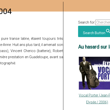
2004
Search for:
Search Button
ure transe latine, étaient toujours très
te-Anne. Huit ans plus tard, il amenait son
Au hasard sur l
ass), Vincent Cherico (batterie), Robert
nière prestation en Guadeloupe, avant sa
otographié.
Vocal Porter (Jean-
Elysée / 2006)