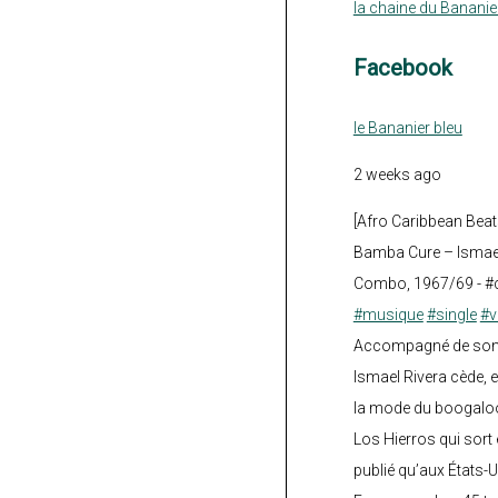
la chaine du Bananie
Facebook
le Bananier bleu
2 weeks ago
[Afro Caribbean Beat
Bamba Cure – Ismael
Combo, 1967/69 - #
#musique
#single
#v
Accompagné de son fi
Ismael Rivera cède, e
la mode du boogalo
Los Hierros qui sort 
publié qu’aux États-U