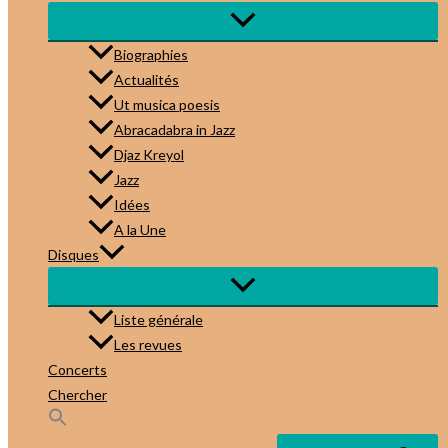
Biographies
Actualités
Ut musica poesis
Abracadabra in Jazz
Djaz Kreyol
Jazz
Idées
A la Une
Disques
Liste générale
Les revues
Concerts
Chercher