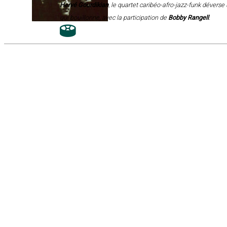
Hervé Gourdikian
, le quartet caribéo-afro-jazz-funk déverse
qui bouillonne, avec la participation de
Bobby Rangell
.