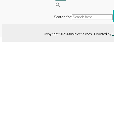
Search for:
Copyright 2026 MusicMetis.com | Powered by
T
Nous utilisons des cookies sur notre site Web pour vous offrir l'expérie
TOUS les cookies. Toutefois, vous pouvez modifier les "Paramètres d
Paramètres des cookies
Tout accepter
Fermer
Détails de la confidentialité
Ce site web utilise des cookies pour améliorer votre expérience lorsqu
essentiels pour les fonctionnalités de base du site web. Nous utiliso