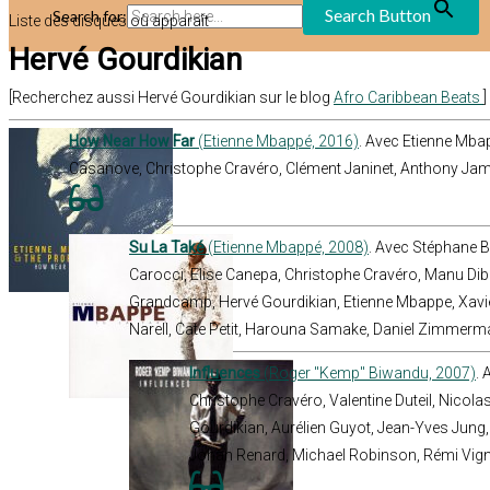
Search Button
Search for:
Liste des disques où apparaît
Hervé Gourdikian
[Recherchez aussi Hervé Gourdikian sur le blog
Afro Caribbean Beats
]
How Near How Far
(Etienne Mbappé, 2016)
. Avec Etienne Mba
Casanove, Christophe Cravéro, Clément Janinet, Anthony Ja
Su La Také
(Etienne Mbappé, 2008)
. Avec Stéphane 
Carocci, Elise Canepa, Christophe Cravéro, Manu Diba
Grandcamp, Hervé Gourdikian, Etienne Mbappe, Xavi
Narell, Cate Petit, Harouna Samake, Daniel Zimmer
Influences
(Roger "Kemp" Biwandu, 2007)
. 
Christophe Cravéro, Valentine Duteil, Nicola
Gourdikian, Aurélien Guyot, Jean-Yves Jung,
Johan Renard, Michael Robinson, Rémi Vig