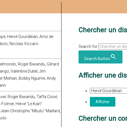
Chercher un di
ppé, Hervé Gourdikian, Arno de
mbon, Nicolas Viccaro
Search for:
Search Button
Belmondo, Roger Biwandu, Gérard
ngo, Valentine Duteil, Jim
Afficher une di
er Mertian, Bobby Nguime, Andy
mann
Avec Roger Biwandu, Taffa Cissé,
s Folmer, Hervé "Le Kian"
 Jean-Christophe "Mbutu" Maillard,
Chercher un con
nolo