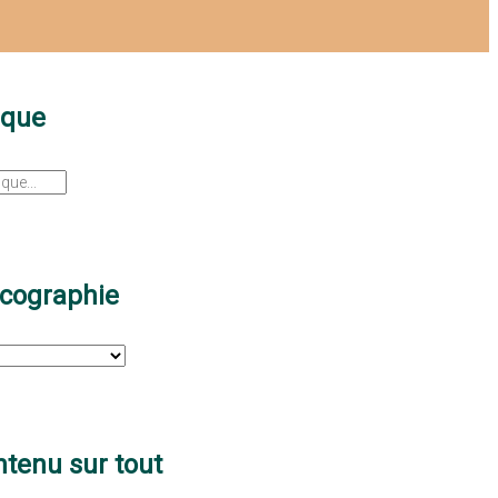
sque
scographie
tenu sur tout