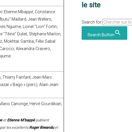
le site
ec Etienne Mbappé, Constance
utu" Maillard, Jean Wellers,
Search for:
 Nguime, Lionel "Lion" Fortin,
e "Titine" Duteil, Stéphane Marlon,
Search Button
ez, Mokhtar Samba, Félix Sabal
 Carocci, Alexandra Cravero,
llaume.
), Thierry Fanfant, Jean-Marc
azar « Bago » (perc), Alain Jean-
 Mario Canonge, Hervé Gourdikian,
ge
et
Etienne M’bappé
publient
ar les excellents
Roger Biwandu
et