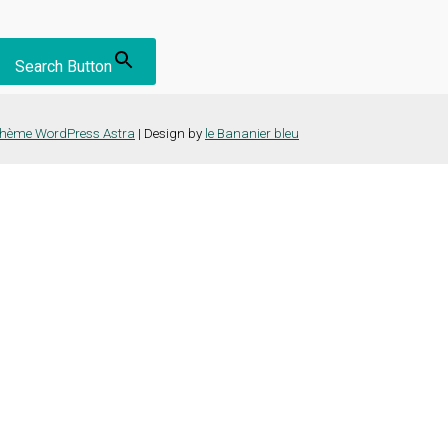
Search Button
hème WordPress Astra
| Design by
le Bananier bleu
nce la plus pertinente en mémorisant vos préférences et vos visites répét
es cookies" pour fournir un consentement contrôlé.
e vous naviguez sur le site. Parmi ceux-ci, les cookies qui sont catégor
ns également des cookies tiers qui nous aident à analyser et à comprend