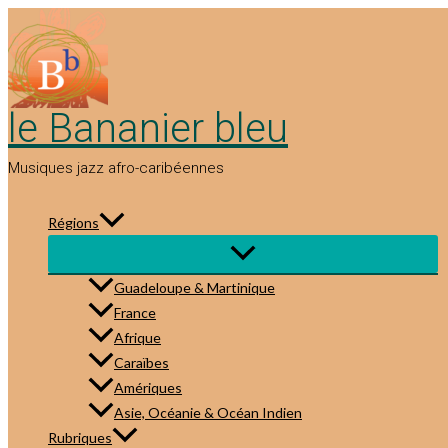
Aller
au
contenu
le Bananier bleu
Musiques jazz afro-caribéennes
Régions
Guadeloupe & Martinique
France
Afrique
Caraïbes
Amériques
Asie, Océanie & Océan Indien
Rubriques