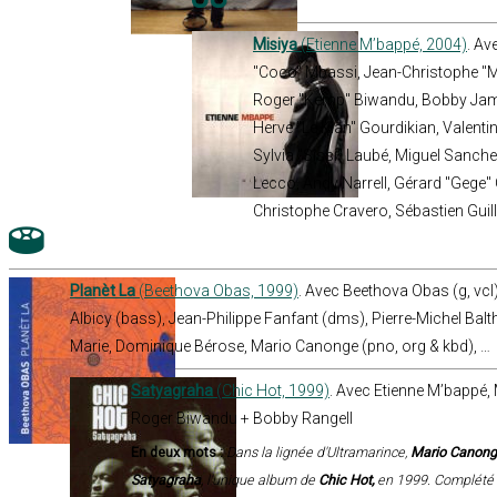
Misiya
(Etienne M’bappé, 2004)
. Av
"Coco" Mbassi, Jean-Christophe "Mb
Roger "Kemp" Biwandu, Bobby James
Herve "Le Kian" Gourdikian, Valentin
Sylvia "Sissi" Laubé, Miguel Sanch
Lecco, Andy Narrell, Gérard "Gege"
Christophe Cravero, Sébastien Gui
Planèt La
(Beethova Obas, 1999)
. Avec Beethova Obas (g, vcl
Albicy (bass), Jean-Philippe Fanfant (dms), Pierre-Michel Balth
Marie, Dominique Bérose, Mario Canonge (pno, org & kbd), …
Satyagraha
(Chic Hot, 1999)
. Avec Etienne M’bappé,
Roger Biwandu + Bobby Rangell
En deux mots :
Dans la lignée d'Ultramarince,
Mario Canon
Satyagraha
, l'unique album de
Chic Hot,
en 1999. Complété p