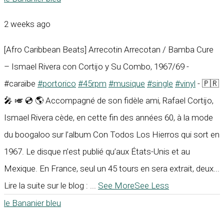
2 weeks ago
[Afro Caribbean Beats] Arrecotin Arrecotan / Bamba Cure
– Ismael Rivera con Cortijo y Su Combo, 1967/69 -
#caraïbe
#portorico
#45rpm
#musique
#single
#vinyl
- 🇵🇷
🎤 🎺 💿 🌎 Accompagné de son fidèle ami, Rafael Cortijo,
Ismael Rivera cède, en cette fin des années 60, à la mode
du boogaloo sur l’album Con Todos Los Hierros qui sort en
1967. Le disque n’est publié qu’aux États-Unis et au
Mexique. En France, seul un 45 tours en sera extrait, deux...
Lire la suite sur le blog :
...
See More
See Less
le Bananier bleu