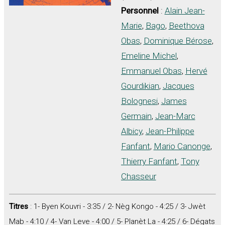
Personnel
:
Alain Jean-
Marie
,
Bago
,
Beethova
Obas
,
Dominique Bérose
,
Emeline Michel
,
Emmanuel Obas
,
Hervé
Gourdikian
,
Jacques
Bolognesi
,
James
Germain
,
Jean-Marc
Albicy
,
Jean-Philippe
Fanfant
,
Mario Canonge
,
Thierry Fanfant
,
Tony
Chasseur
Titres
: 1- Byen Kouvri - 3:35 / 2- Nèg Kongo - 4:25 / 3- Jwèt
Mab - 4:10 / 4- Van Leve - 4:00 / 5- Planèt La - 4:25 / 6- Dégats