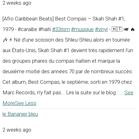
2 weeks ago
[Afro Caribbean Beats] Best Compas – Skah Shah #1,
1979 - #caraïbe #haïti
#33rpm
#musique
#vinyl
- 🇭🇹 🎺 🔥
🎶 ⚡ Né d’une scission des Shleu-Shleu alors en tournée
aux États-Unis, Skah Shah #1 devient très rapidement l’un
des groupes phares du compas haïtien et marque la
deuxième moitié des années 70 par de nombreux succès.
Cet album, Best Compas, le septième, sorti en 1979 chez
Marc Records, n’y fait pas... Lire la suite sur le blog :
...
See
More
See Less
le Bananier bleu
2 weeks ago