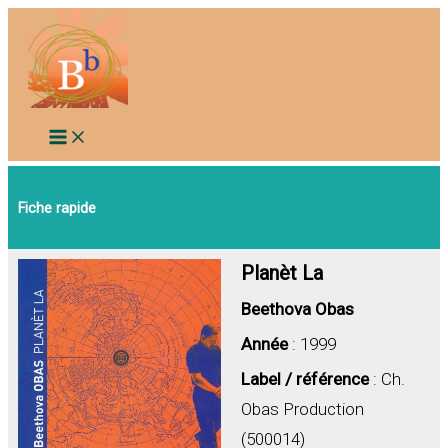
Aller
au
contenu
Fiche rapide
Planèt La
Beethova Obas
Année
: 1999
Label / référence
: Ch.
Obas Production
(500014)