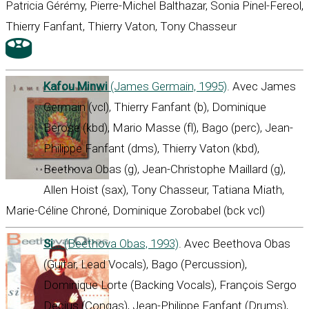
Patricia Gérémy, Pierre-Michel Balthazar, Sonia Pinel-Fereol,
Thierry Fanfant, Thierry Vaton, Tony Chasseur
Kafou Minwi
(James Germain, 1995)
. Avec James
Germain (vcl), Thierry Fanfant (b), Dominique
Bérose (kbd), Mario Masse (fl), Bago (perc), Jean-
Philippe Fanfant (dms), Thierry Vaton (kbd),
Beethova Obas (g), Jean-Christophe Maillard (g),
Allen Hoist (sax), Tony Chasseur, Tatiana Miath,
Marie-Céline Chroné, Dominique Zorobabel (bck vcl)
Si...
(Beethova Obas, 1993)
. Avec Beethova Obas
(Guitar, Lead Vocals), Bago (Percussion),
Dominique Lorte (Backing Vocals), François Sergo
Decius (Congas), Jean-Philippe Fanfant (Drums),