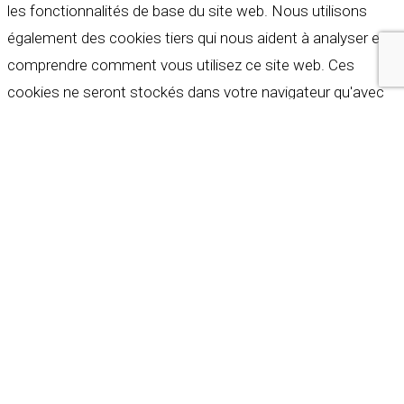
les fonctionnalités de base du site web. Nous utilisons
également des cookies tiers qui nous aident à analyser et à
comprendre comment vous utilisez ce site web. Ces
cookies ne seront stockés dans votre navigateur qu'avec
votre consentement. Vous avez également la possibilité de
refuser ces cookies. Mais la désactivation de certains de
ces cookies peut affecter votre expérience de navigation.
Indispensables
Indispensables
Toujours activé
Necessary cookies are absolutely essential for the
website to function properly. These cookies ensure basic
functionalities and security features of the website,
anonymously.
Cookie
Durée
Description