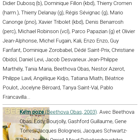
Didier Dubosq (b), Dominique Fillon (kbd), Thierry Cromen
(harm.), Thierry Delanay (g), Régis Sévignac (g), Mario
Canonge (pno), Xavier Tribolet (kbd), Denis Benarrosh
(perc), Michael Robinson (vcl), Parco Papazian (g) et Olivier
Jean-Alphonse, Michel Fugain, Kali, Enzo Enzo, Guy
Fanfant, Dominique Zorobabel, Dédé Saint-Prix, Christiane
Obidol, Daniel Levi, Jacob Desvarieux Jean-Philippe
Marthély, Tania Maria, Beethova Obas, Nestor Azerot,
Philippe Lavil, Angélique Kidjo, Tatiana Miath, Béatrice
Poulot, Jocelyne Béroard, Tanya Saint-Val, Pablo
Francavilla...
Ke’m poze
(Beethova Obas, 2003)
. Avec Beethova
Obas, Eddy Bourjolly, Gashford Guillaume, Gene
Torres, Jacques Bolognesi, Jacques Schwartz-