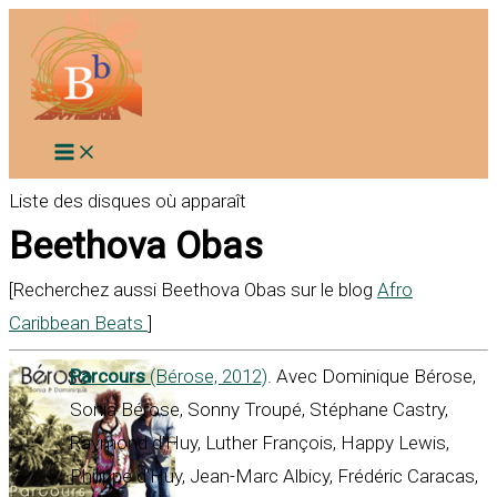
Aller
au
contenu
Liste des disques où apparaît
Beethova Obas
[Recherchez aussi Beethova Obas sur le blog
Afro
Caribbean Beats
]
Parcours
(Bérose, 2012)
. Avec Dominique Bérose,
Sonia Bérose, Sonny Troupé, Stéphane Castry,
Raymond d’Huy, Luther François, Happy Lewis,
Philippe d'Huy, Jean-Marc Albicy, Frédéric Caracas,