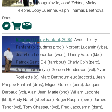
Dominique Bougrainville, José Zébina, Micky
Télèphe, Joby Julienne, Ralph Thamar, Beethova
Obas...
Intimes
(Thierry Fanfant, 2005)
. Avec Thierry
Fanfant (b, cb, drms prog.), Norbert Lucarain (vibe),
Jean-Luc Léonardon (wurl.), Thierry Vaton (kbd),
Patrick Saint-Elié (tambour), Charly Obin (perc),
Ralph Thamar (vcl), Gordon Henderson (vcl), Yvon
Rosillette (g), Marc Berthoumieux (accord.), Jean-
Philippe Fanfant (dms), Miguel Gomez (perc), Jacques
Darbaud (vcl), Alain Jean-Marie (pno), William Leconte
(kbd), Andy Narell (steel pan), Roger Raspail (perc), James
Ténor (vcl), Tony Chasseur (vcl), Fred Jacquemin (dsm),