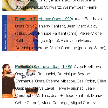
Bart, Joseph Omicil, Maud Rakotondravohitra
Boutrin, Markus Schwartz, Welmyr Jean Pierre
Planèt La
(Beethova Obas, 1999)
. Avec Beethova
Obas (g, vcl), Thierry Fanfant, Jean-Marc Albicy
(bass), Jean-Philippe Fanfant (dms), Pierre-Michel
Balthazar « Bago » (perc), Alain Jean-Marie,
Dominique Bérose, Mario Canonge (pno, org & kbd),
…
Pa Présé
(Beethova Obas, 1996)
. Avec Beethova
Obas, Bruno Rousselet, Dominique Berose,
Emmanuel Obas, Etienne Mbappe, Gaël Robin, Gilles
Gasparini, Hervé Laval, Hervé Marignac, Jean-
Christophe Maillard, Jean-Philippe Fanfant, Marie-
Céline Chroné, Mario Canonge, Miguel Gomez,