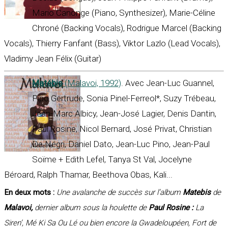
Mario Canonge (Piano, Synthesizer), Marie-Céline
Chroné (Backing Vocals), Rodrigue Marcel (Backing
Vocals), Thierry Fanfant (Bass), Viktor Lazlo (Lead Vocals),
Vladimy Jean Félix (Guitar)
Matébis
(Malavoi, 1992)
. Avec Jean-Luc Guannel,
Pipo Gertrude, Sonia Pinel-Ferreol*, Suzy Trébeau,
Jean-Marc Albicy, Jean-José Lagier, Denis Dantin,
Paul Rosine, Nicol Bernard, José Privat, Christian
De Négri, Daniel Dato, Jean-Luc Pino, Jean-Paul
Soïme + Edith Lefel, Tanya St Val, Jocelyne
Béroard, Ralph Thamar, Beethova Obas, Kali...
En deux mots :
Une avalanche de succès sur l’album
Matebis
de
Malavoi,
dernier album sous la houlette de
Paul Rosine :
La
Siren’, Mé Ki Sa Ou Lé ou bien encore la Gwadeloupéen, Fort de