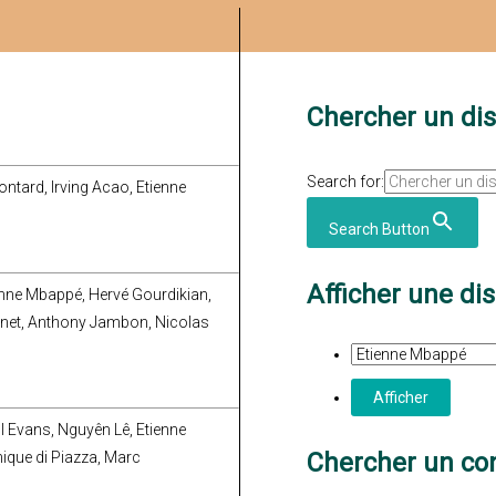
Chercher un di
Search for:
ntard, Irving Acao, Etienne
Search Button
Afficher une di
enne Mbappé, Hervé Gourdikian,
inet, Anthony Jambon, Nicolas
ll Evans, Nguyên Lê, Etienne
Chercher un con
ique di Piazza, Marc