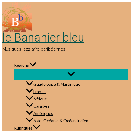
Aller
au
contenu
le Bananier bleu
Musiques jazz afro-caribéennes
Régions
Guadeloupe & Martinique
France
Afrique
Caraïbes
Amériques
Asie, Océanie & Océan Indien
Rubriques