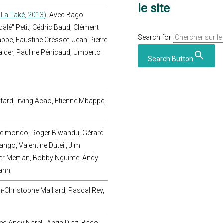
le site
La Také, 2013)
. Avec Bago
dalé" Petit, Cédric Baud, Clément
Search for:
appe, Faustine Cressot, Jean-Pierre
alder, Pauline Pénicaud, Umberto
Search Button
tard, Irving Acao, Etienne Mbappé,
Belmondo, Roger Biwandu, Gérard
ngo, Valentine Duteil, Jim
er Mertian, Bobby Nguime, Andy
mann
n-Christophe Maillard, Pascal Rey,
vec Andy Narell, Anga Diaz, Baco,