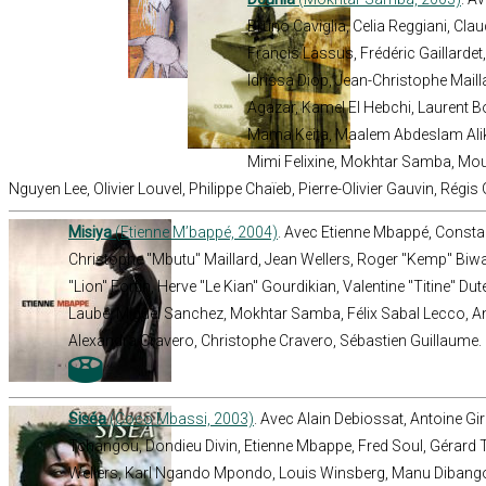
Bruno Caviglia, Celia Reggiani, Cl
Francis Lassus, Frédéric Gaillarde
Idrissa Diop, Jean-Christophe Mailla
Agazar, Kamel El Hebchi, Laurent Bon
Mama Keita, Maalem Abdeslam Alik
Mimi Felixine, Mokhtar Samba, Mou
Nguyen Lee, Olivier Louvel, Philippe Chaïeb, Pierre-Olivier Gauvin, Régi
Misiya
(Etienne M’bappé, 2004)
. Avec Etienne Mbappé, Const
Christophe "Mbutu" Maillard, Jean Wellers, Roger "Kemp" Bi
"Lion" Fortin, Herve "Le Kian" Gourdikian, Valentine "Titine" Dut
Laubé, Miguel Sanchez, Mokhtar Samba, Félix Sabal Lecco, An
Alexandra Cravero, Christophe Cravero, Sébastien Guillaume.
Siséa
(Coco Mbassi, 2003)
. Avec Alain Debiossat, Antoine G
Tchangou, Dondieu Divin, Etienne Mbappe, Fred Soul, Gérar
Wellers, Karl Ngando Mpondo, Louis Winsberg, Manu Dibango,