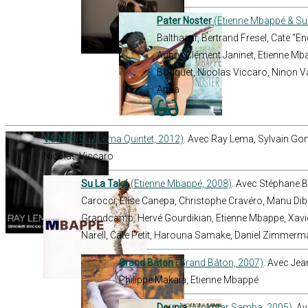
Pater Noster
(Etienne Mbappé & Su 
Balthazar, Bertrand Fresel, Cate "En
Aubry, Clément Janinet, Etienne Mb
Bouquet, Nicolas Viccaro, Ninon V
Appa
V.S.N.P.
(Ray Lema Quintet, 2012)
. Avec Ray Lema, Sylvain Gon
Nicolas Viccaro
Su La Také
(Etienne Mbappé, 2008)
. Avec Stéphane 
Carocci, Elise Canepa, Christophe Cravéro, Manu Diba
Grandcamp, Hervé Gourdikian, Etienne Mbappe, Xavi
Narell, Cate Petit, Harouna Samake, Daniel Zimmer
Grand Bâton
(Grand Bâton, 2007)
. Avec Jea
Philippe Makaïa, Etienne Mbappé
Dounia
(Mokhtar Samba, 2005)
. A