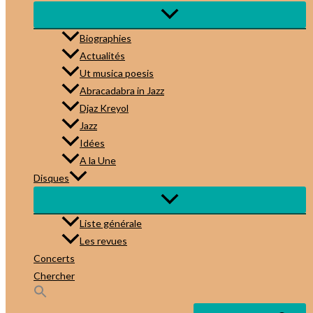
Biographies
Actualités
Ut musica poesis
Abracadabra in Jazz
Djaz Kreyol
Jazz
Idées
A la Une
Disques
Liste générale
Les revues
Concerts
Chercher