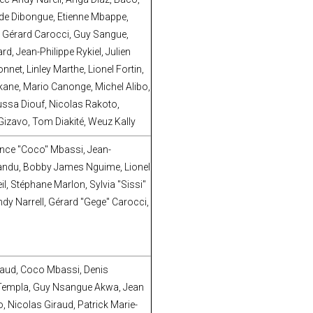
aude Dibongue, Etienne Mbappe,
t, Gérard Carocci, Guy Sangue,
rd, Jean-Philippe Rykiel, Julien
net, Linley Marthe, Lionel Fortin,
ane, Mario Canonge, Michel Alibo,
ssa Diouf, Nicolas Rakoto,
s Gizavo, Tom Diakité, Weuz Kally
ance "Coco" Mbassi, Jean-
wandu, Bobby James Nguime, Lionel
eil, Stéphane Marlon, Sylvia "Sissi"
dy Narrell, Gérard "Gege" Carocci,
iraud, Coco Mbassi, Denis
d Templa, Guy Nsangue Akwa, Jean
 Nicolas Giraud, Patrick Marie-