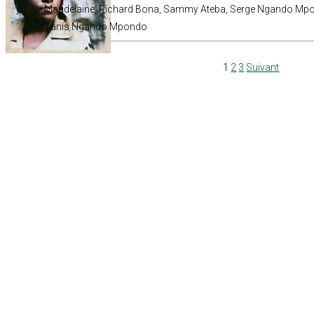
Magdelaine, Richard Bona, Sammy Ateba, Serge Ngando Mpon
Yanis Ngando Mpondo
1
2
3
Suivant