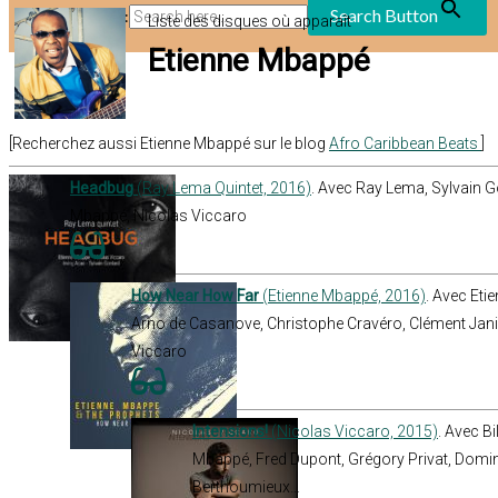
Search Button
Search for:
Liste des disques où apparaît
Etienne Mbappé
[Recherchez aussi Etienne Mbappé sur le blog
Afro Caribbean Beats
]
Headbug
(Ray Lema Quintet, 2016)
. Avec Ray Lema, Sylvain Go
Mbappé, Nicolas Viccaro
How Near How Far
(Etienne Mbappé, 2016)
. Avec Eti
Arno de Casanove, Christophe Cravéro, Clément Jan
Viccaro
Intensions!
(Nicolas Viccaro, 2015)
. Avec Bi
Mbappé, Fred Dupont, Grégory Privat, Domin
Berthoumieux…