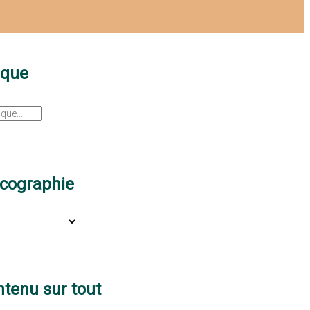
sque
scographie
tenu sur tout