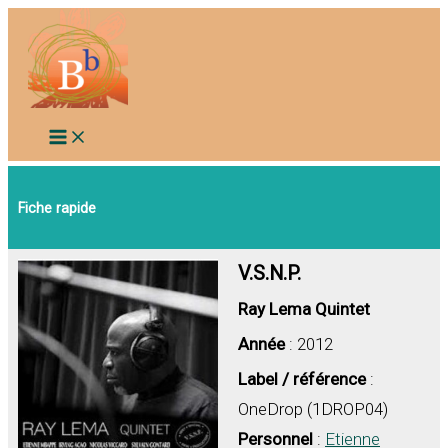
Aller
au
contenu
Fiche rapide
V.S.N.P.
Ray Lema Quintet
Année
: 2012
Label / référence
:
OneDrop (1DROP04)
Personnel
:
Etienne