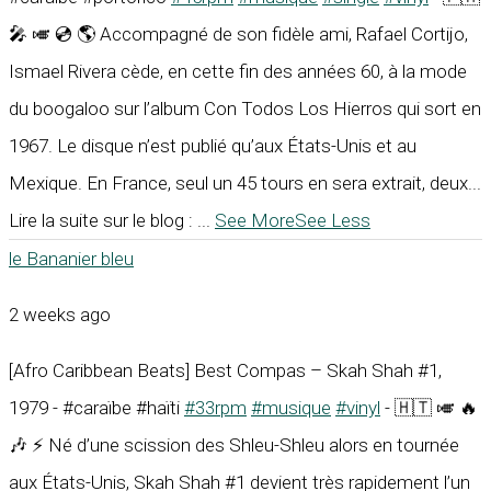
🎤 🎺 💿 🌎 Accompagné de son fidèle ami, Rafael Cortijo,
Ismael Rivera cède, en cette fin des années 60, à la mode
du boogaloo sur l’album Con Todos Los Hierros qui sort en
1967. Le disque n’est publié qu’aux États-Unis et au
Mexique. En France, seul un 45 tours en sera extrait, deux...
Lire la suite sur le blog :
...
See More
See Less
le Bananier bleu
2 weeks ago
[Afro Caribbean Beats] Best Compas – Skah Shah #1,
1979 - #caraïbe #haïti
#33rpm
#musique
#vinyl
- 🇭🇹 🎺 🔥
🎶 ⚡ Né d’une scission des Shleu-Shleu alors en tournée
aux États-Unis, Skah Shah #1 devient très rapidement l’un