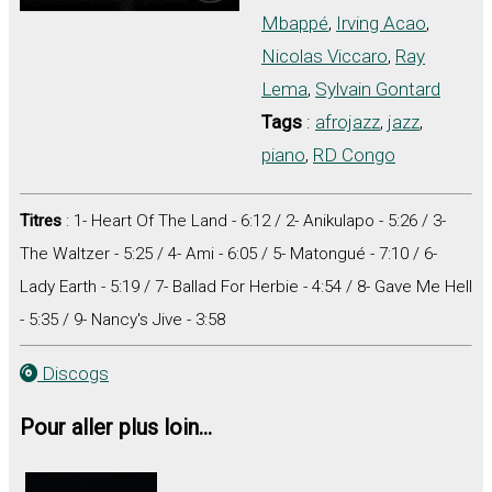
Mbappé
,
Irving Acao
,
Nicolas Viccaro
,
Ray
Lema
,
Sylvain Gontard
Tags
:
afrojazz
,
jazz
,
piano
,
RD Congo
Titres
: 1- Heart Of The Land - 6:12 / 2- Anikulapo - 5:26 / 3-
The Waltzer - 5:25 / 4- Ami - 6:05 / 5- Matongué - 7:10 / 6-
Lady Earth - 5:19 / 7- Ballad For Herbie - 4:54 / 8- Gave Me Hell
- 5:35 / 9- Nancy's Jive - 3:58
Discogs
Pour aller plus loin...