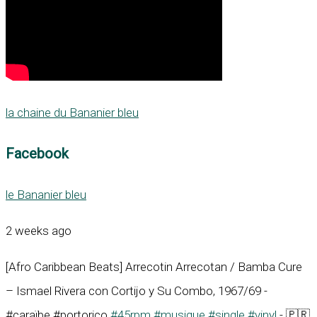
la chaine du Bananier bleu
Facebook
le Bananier bleu
2 weeks ago
[Afro Caribbean Beats] Arrecotin Arrecotan / Bamba Cure
– Ismael Rivera con Cortijo y Su Combo, 1967/69 -
#caraïbe #portorico
#45rpm
#musique
#single
#vinyl
- 🇵🇷