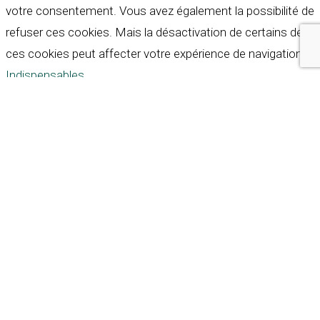
votre consentement. Vous avez également la possibilité de
refuser ces cookies. Mais la désactivation de certains de
ces cookies peut affecter votre expérience de navigation.
Indispensables
Indispensables
Toujours activé
Necessary cookies are absolutely essential for the
website to function properly. These cookies ensure basic
functionalities and security features of the website,
anonymously.
Cookie
Durée
Description
This cookie is set by GDPR
Cookie Consent plugin. The
cookielawinfo-
11
cookie is used to store the
checkbox-analytics
months
user consent for the