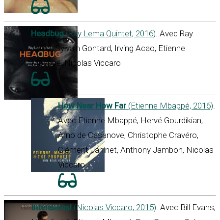
Headbug
(Ray Lema Quintet, 2016)
. Avec Ray
Lema, Sylvain Gontard, Irving Acao, Etienne
Mbappé, Nicolas Viccaro
How Near How Far
(Etienne Mbappé, 2016)
.
Avec Etienne Mbappé, Hervé Gourdikian,
Arno de Casanove, Christophe Cravéro,
Clément Janinet, Anthony Jambon, Nicolas
Viccaro
Intensions!
(Nicolas Viccaro, 2015)
. Avec Bill Evans,