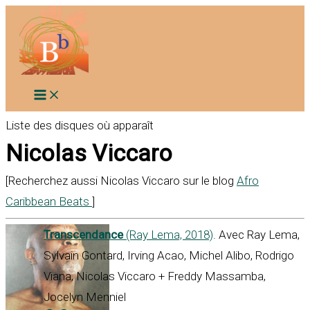
Aller
au
contenu
Liste des disques où apparaît
Nicolas Viccaro
[Recherchez aussi Nicolas Viccaro sur le blog
Afro
Caribbean Beats
]
Transcendance
(Ray Lema, 2018)
. Avec Ray Lema,
Sylvain Gontard, Irving Acao, Michel Alibo, Rodrigo
Viana, Nicolas Viccaro + Freddy Massamba,
Jocelyn Menniel