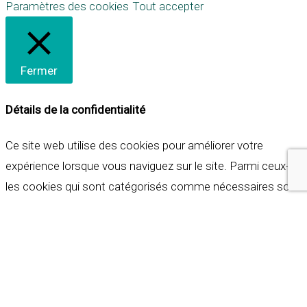
Paramètres des cookies
Tout accepter
Fermer
Détails de la confidentialité
Ce site web utilise des cookies pour améliorer votre
expérience lorsque vous naviguez sur le site. Parmi ceux-ci,
les cookies qui sont catégorisés comme nécessaires sont
stockés sur votre navigateur car ils sont essentiels pour
les fonctionnalités de base du site web. Nous utilisons
également des cookies tiers qui nous aident à analyser et à
comprendre comment vous utilisez ce site web. Ces
cookies ne seront stockés dans votre navigateur qu'avec