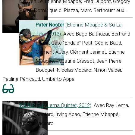
Nguyên Lê, Etienne Mbappé, Fred Dupont, Grégory
Privat, Dominique di Piazza, Marc Berthoumieux…
Pater Noster
(Etienne Mbappé & Su La
Také, 2013)
. Avec Bago Balthazar, Bertrand
Fresel, Cate "Endalé" Petit, Cédric Baud,
Clément Aubry, Clément Janinet, Etienne
Mbappe, Faustine Cressot, Jean-Pierre
Bouquet, Nicolas Viccaro, Ninon Valder,
Pauline Pénicaud, Umberto Appa
V.S.N.P.
(Ray Lema Quintet, 2012)
. Avec Ray Lema,
Sylvain Gontard, Irving Acao, Etienne Mbappé,
Nicolas Viccaro