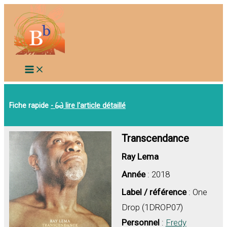
Aller
au
contenu
Fiche rapide
-
lire l'article détaillé
Transcendance
Ray Lema
Année
: 2018
Label / référence
: One
Drop (1DROP07)
Personnel
:
Fredy