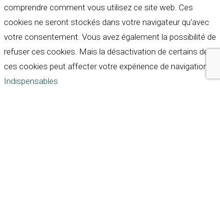
comprendre comment vous utilisez ce site web. Ces
cookies ne seront stockés dans votre navigateur qu'avec
votre consentement. Vous avez également la possibilité de
refuser ces cookies. Mais la désactivation de certains de
ces cookies peut affecter votre expérience de navigation.
Indispensables
Indispensables
Toujours activé
Necessary cookies are absolutely essential for the
website to function properly. These cookies ensure basic
functionalities and security features of the website,
anonymously.
Cookie
Durée
Description
This cookie is set by GDPR
Cookie Consent plugin. The