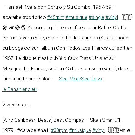
– Ismael Rivera con Cortijo y Su Combo, 1967/69 -
#caraïbe #portorico
#45rpm
#musique
#single
#vinyl
- 🇵🇷
🎤 🎺 💿 🌎 Accompagné de son fidèle ami, Rafael Cortijo,
Ismael Rivera cède, en cette fin des années 60, à la mode
du boogaloo sur l’album Con Todos Los Hierros qui sort en
1967. Le disque n’est publié qu’aux États-Unis et au
Mexique. En France, seul un 45 tours en sera extrait, deux...
Lire la suite sur le blog :
...
See More
See Less
le Bananier bleu
2 weeks ago
[Afro Caribbean Beats] Best Compas – Skah Shah #1,
1979 - #caraïbe #haïti
#33rpm
#musique
#vinyl
- 🇭🇹 🎺 🔥