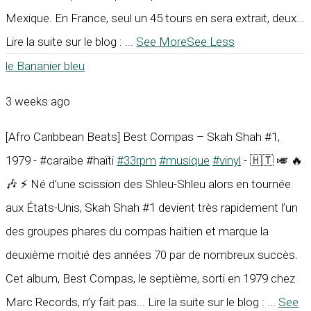
Mexique. En France, seul un 45 tours en sera extrait, deux...
Lire la suite sur le blog :
...
See More
See Less
le Bananier bleu
3 weeks ago
[Afro Caribbean Beats] Best Compas – Skah Shah #1,
1979 - #caraïbe #haïti
#33rpm
#musique
#vinyl
- 🇭🇹 🎺 🔥
🎶 ⚡ Né d’une scission des Shleu-Shleu alors en tournée
aux États-Unis, Skah Shah #1 devient très rapidement l’un
des groupes phares du compas haïtien et marque la
deuxième moitié des années 70 par de nombreux succès.
Cet album, Best Compas, le septième, sorti en 1979 chez
Marc Records, n’y fait pas... Lire la suite sur le blog :
...
See