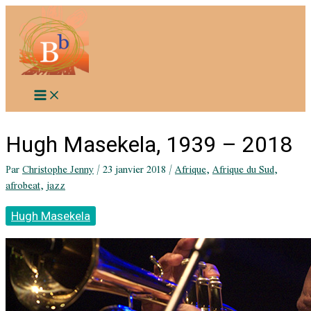
Aller
au
contenu
Hugh Masekela, 1939 – 2018
Par
Christophe Jenny
/
23 janvier 2018
/
Afrique
,
Afrique du Sud
,
afrobeat
,
jazz
Hugh Masekela