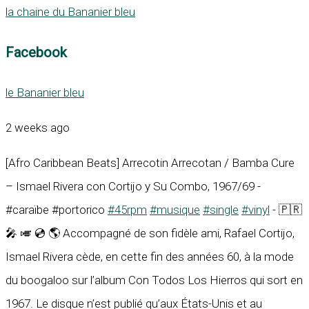
la chaine du Bananier bleu
Facebook
le Bananier bleu
2 weeks ago
[Afro Caribbean Beats] Arrecotin Arrecotan / Bamba Cure
– Ismael Rivera con Cortijo y Su Combo, 1967/69 -
#caraïbe #portorico
#45rpm
#musique
#single
#vinyl
- 🇵🇷
🎤 🎺 💿 🌎 Accompagné de son fidèle ami, Rafael Cortijo,
Ismael Rivera cède, en cette fin des années 60, à la mode
du boogaloo sur l’album Con Todos Los Hierros qui sort en
1967. Le disque n’est publié qu’aux États-Unis et au