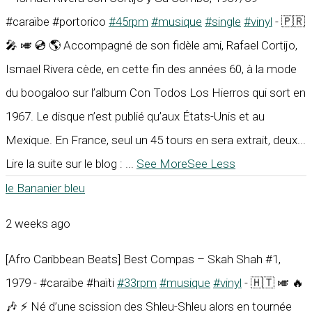
#caraïbe #portorico
#45rpm
#musique
#single
#vinyl
- 🇵🇷
🎤 🎺 💿 🌎 Accompagné de son fidèle ami, Rafael Cortijo,
Ismael Rivera cède, en cette fin des années 60, à la mode
du boogaloo sur l’album Con Todos Los Hierros qui sort en
1967. Le disque n’est publié qu’aux États-Unis et au
Mexique. En France, seul un 45 tours en sera extrait, deux...
Lire la suite sur le blog :
...
See More
See Less
le Bananier bleu
2 weeks ago
[Afro Caribbean Beats] Best Compas – Skah Shah #1,
1979 - #caraïbe #haïti
#33rpm
#musique
#vinyl
- 🇭🇹 🎺 🔥
🎶 ⚡ Né d’une scission des Shleu-Shleu alors en tournée