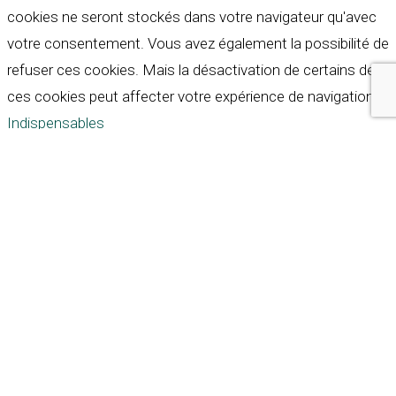
cookies ne seront stockés dans votre navigateur qu'avec
votre consentement. Vous avez également la possibilité de
refuser ces cookies. Mais la désactivation de certains de
ces cookies peut affecter votre expérience de navigation.
Indispensables
Indispensables
Toujours activé
Necessary cookies are absolutely essential for the
website to function properly. These cookies ensure basic
functionalities and security features of the website,
anonymously.
Cookie
Durée
Description
This cookie is set by GDPR
Cookie Consent plugin. The
cookielawinfo-
11
cookie is used to store the