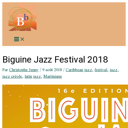
Aller
au
contenu
Biguine Jazz Festival 2018
Par
Christophe Jenny
/
9 août 2018
/
Caribbean jazz
,
festival
,
jazz
,
jazz créole
,
latin jazz
,
Martinique