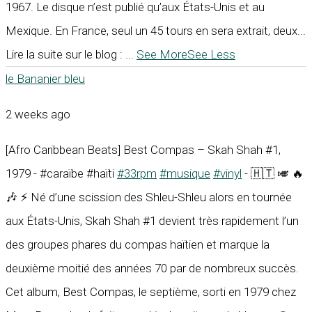
1967. Le disque n’est publié qu’aux États-Unis et au
Mexique. En France, seul un 45 tours en sera extrait, deux...
Lire la suite sur le blog :
...
See More
See Less
le Bananier bleu
2 weeks ago
[Afro Caribbean Beats] Best Compas – Skah Shah #1,
1979 - #caraïbe #haïti
#33rpm
#musique
#vinyl
- 🇭🇹 🎺 🔥
🎶 ⚡ Né d’une scission des Shleu-Shleu alors en tournée
aux États-Unis, Skah Shah #1 devient très rapidement l’un
des groupes phares du compas haïtien et marque la
deuxième moitié des années 70 par de nombreux succès.
Cet album, Best Compas, le septième, sorti en 1979 chez