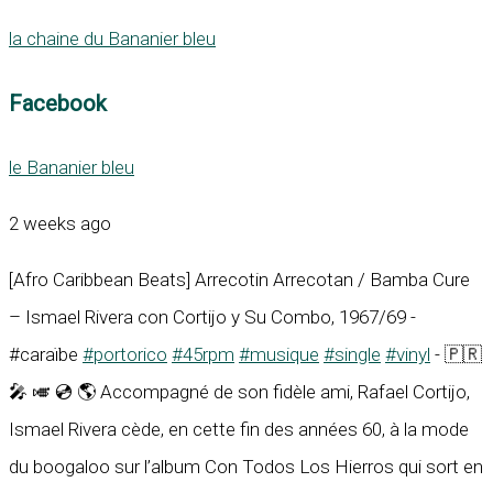
la chaine du Bananier bleu
Facebook
le Bananier bleu
2 weeks ago
[Afro Caribbean Beats] Arrecotin Arrecotan / Bamba Cure
– Ismael Rivera con Cortijo y Su Combo, 1967/69 -
#caraïbe
#portorico
#45rpm
#musique
#single
#vinyl
- 🇵🇷
🎤 🎺 💿 🌎 Accompagné de son fidèle ami, Rafael Cortijo,
Ismael Rivera cède, en cette fin des années 60, à la mode
du boogaloo sur l’album Con Todos Los Hierros qui sort en