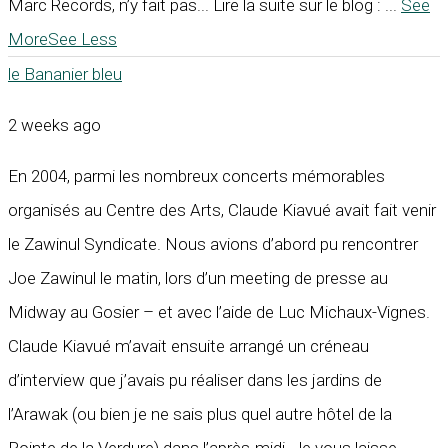
Marc Records, n’y fait pas... Lire la suite sur le blog :
...
See
More
See Less
le Bananier bleu
2 weeks ago
En 2004, parmi les nombreux concerts mémorables
organisés au Centre des Arts, Claude Kiavué avait fait venir
le Zawinul Syndicate. Nous avions d’abord pu rencontrer
Joe Zawinul le matin, lors d’un meeting de presse au
Midway au Gosier – et avec l’aide de Luc Michaux-Vignes.
Claude Kiavué m’avait ensuite arrangé un créneau
d’interview que j’avais pu réaliser dans les jardins de
l’Arawak (ou bien je ne sais plus quel autre hôtel de la
Pointe de la Verdure) dans l’après-midi. Je vous laisse