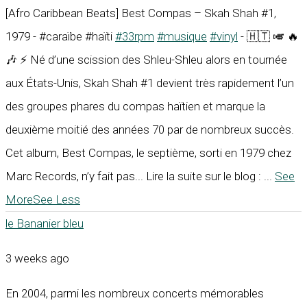
[Afro Caribbean Beats] Best Compas – Skah Shah #1,
1979 - #caraïbe #haïti
#33rpm
#musique
#vinyl
- 🇭🇹 🎺 🔥
🎶 ⚡ Né d’une scission des Shleu-Shleu alors en tournée
aux États-Unis, Skah Shah #1 devient très rapidement l’un
des groupes phares du compas haïtien et marque la
deuxième moitié des années 70 par de nombreux succès.
Cet album, Best Compas, le septième, sorti en 1979 chez
Marc Records, n’y fait pas... Lire la suite sur le blog :
...
See
More
See Less
le Bananier bleu
3 weeks ago
En 2004, parmi les nombreux concerts mémorables