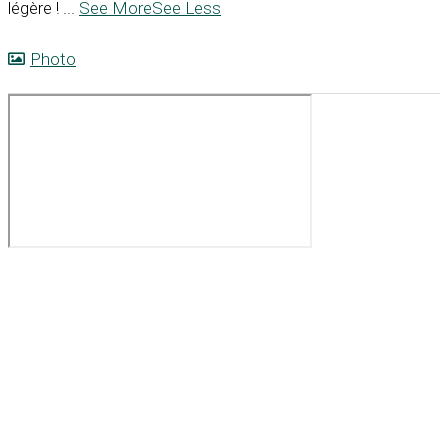
légère !
...
See More
See Less
Photo