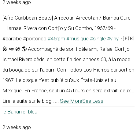
2 weeks ago
[Afro Caribbean Beats] Arrecotin Arrecotan / Bamba Cure
– Ismael Rivera con Cortijo y Su Combo, 1967/69 -
#caraïbe #portorico
#45rpm
#musique
#single
#vinyl
- 🇵🇷
🎤 🎺 💿 🌎 Accompagné de son fidèle ami, Rafael Cortijo,
Ismael Rivera cède, en cette fin des années 60, à la mode
du boogaloo sur l’album Con Todos Los Hierros qui sort en
1967. Le disque n’est publié qu’aux États-Unis et au
Mexique. En France, seul un 45 tours en sera extrait, deux...
Lire la suite sur le blog :
...
See More
See Less
le Bananier bleu
2 weeks ago