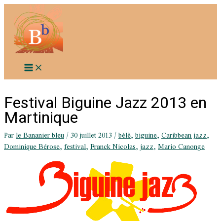
Aller
au
contenu
Festival Biguine Jazz 2013 en
Martinique
Par
le Bananier bleu
/
30 juillet 2013
/
bèlè
,
biguine
,
Caribbean jazz
,
Dominique Bérose
,
festival
,
Franck Nicolas
,
jazz
,
Mario Canonge