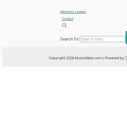
Mentions Légales
Contact
Search for:
Copyright 2026 MusicMetis.com | Powered by
T
Nous utilisons des cookies sur notre site Web pour vous offrir l'expérie
TOUS les cookies. Toutefois, vous pouvez modifier les "Paramètres d
Paramètres des cookies
Tout accepter
Fermer
Détails de la confidentialité