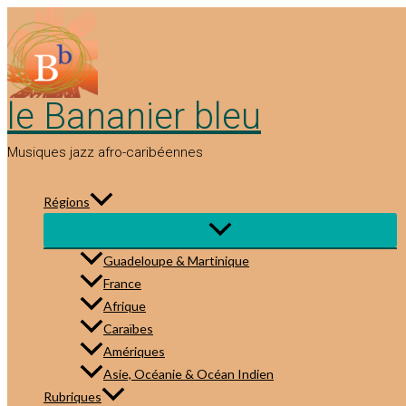
Aller
au
contenu
le Bananier bleu
Musiques jazz afro-caribéennes
Régions
Guadeloupe & Martinique
France
Afrique
Caraïbes
Amériques
Asie, Océanie & Océan Indien
Rubriques