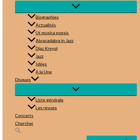
Biographies
Actualités
Ut musica poesis
Abracadabra in Jazz
Djaz Kreyol
Jazz
Idées
A la Une
Disques
Liste générale
Les revues
Concerts
Chercher