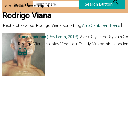
Search Button
Search for:
Liste des disques où apparaît
Rodrigo Viana
[Recherchez aussi Rodrigo Viana sur le blog
Afro Caribbean Beats
]
Transcendance
(Ray Lema, 2018)
. Avec Ray Lema, Sylvain Gon
Rodrigo Viana, Nicolas Viccaro + Freddy Massamba, Jocelyn