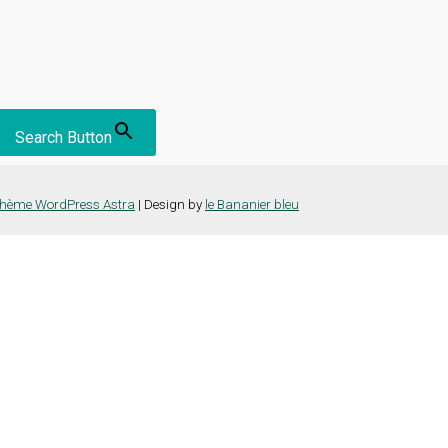
Search Button
hème WordPress Astra
| Design by
le Bananier bleu
nce la plus pertinente en mémorisant vos préférences et vos visites répét
es cookies" pour fournir un consentement contrôlé.