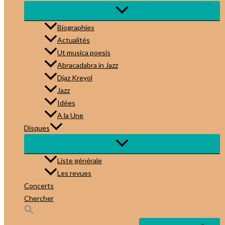
Biographies
Actualités
Ut musica poesis
Abracadabra in Jazz
Djaz Kreyol
Jazz
Idées
A la Une
Disques
Liste générale
Les revues
Concerts
Chercher