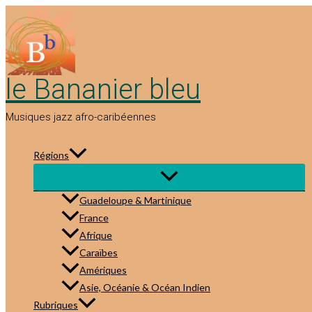
Aller
au
contenu
le Bananier bleu
Musiques jazz afro-caribéennes
Régions
Guadeloupe & Martinique
France
Afrique
Caraïbes
Amériques
Asie, Océanie & Océan Indien
Rubriques