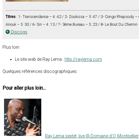
Titres
: 1- Transcendance – 4 :42 / 2- Zoukissa – 5 :47 / 3- Congo Rhapsody – 6 
Anouk – 5 :30 / 6- Sin – 4 :13 / 7- 3ème Bureau – 5 :23 / 8- Le Bout Du Chemin
Discogs
Plus loin :
Le site web de Ray Lema :
http://raylema.com
Quelques références discographiques :
Pour aller plus loin...
Ray Lema sextet, live @ Domaine d’O, Montpellier