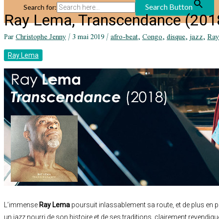
Search Button
Search for:
Ray Lema, Transcendance (201
Par
Christophe Jenny
/
3 mai 2019
/
afro-beat
,
Congo
,
disque
,
jazz
,
Ray
Ray Lema
L’immense
Ray Lema
poursuit inlassablement sa route, et de plus en plu
un jazz nourri de son histoire et de ses traditions, clairement revendiqué