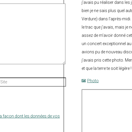
j’avais pu réaliser dans les
bien je ne sais plus quel aut
Verdure) dans l’après-midi.
le trac que j’avais, mais je 
assez de m’avoir donné cette
un concert exceptionnel au 
avions pu de nouveau discu
j’avais pris cette photo. Me
et que la terre te soit légère 
Site
Photo
la façon dont les données de vos