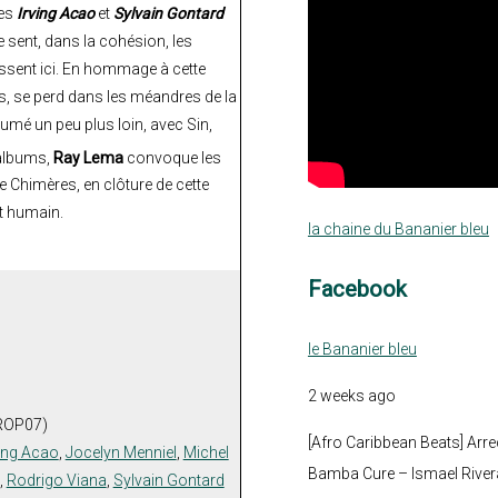
res
Irving Acao
et
Sylvain Gontard
 sent, dans la cohésion, les
issent ici. En hommage à cette
is, se perd dans les méandres de la
umé un peu plus loin, avec Sin,
 albums,
Ray Lema
convoque les
de Chimères, en clôture de cette
t humain.
la chaine du Bananier bleu
Facebook
le Bananier bleu
2 weeks ago
DROP07)
[Afro Caribbean Beats] Arre
ving Acao
,
Jocelyn Menniel
,
Michel
Bamba Cure – Ismael Rivera
,
Rodrigo Viana
,
Sylvain Gontard