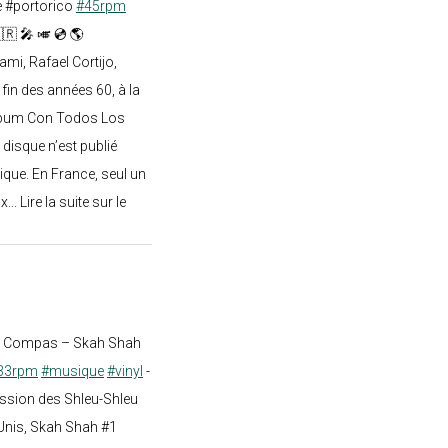
e #portorico
#45rpm
🇷 🎤 🎺 💿 🌎
mi, Rafael Cortijo,
 fin des années 60, à la
lbum Con Todos Los
 disque n’est publié
ique. En France, seul un
.. Lire la suite sur le
st Compas – Skah Shah
33rpm
#musique
#vinyl
-
ission des Shleu-Shleu
-Unis, Skah Shah #1