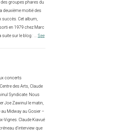
un des groupes phares du
a deuxième moitié des
 succès. Cet album,
sorti en 1979 chez Marc
a suite sur le blog :
...
See
ux concerts
entre des Arts, Claude
awinul Syndicate. Nous
er Joe Zawinul le matin,
e au Midway au Gosier –
ux-Vignes. Claude Kiavué
créneau d’interview que