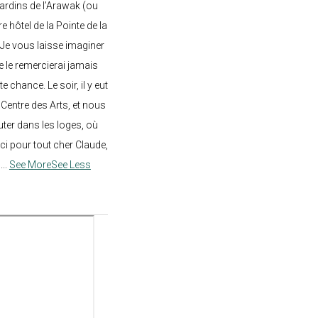
 jardins de l’Arawak (ou
re hôtel de la Pointe de la
 Je vous laisse imaginer
ne le remercierai jamais
 chance. Le soir, il y eut
Centre des Arts, et nous
ter dans les loges, où
rci pour tout cher Claude,
!
...
See More
See Less