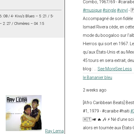
Combo, 1967/69 - #caraïb
#musique
#single
#vinyl
- 
:08 / 4- Kivu’s Blues – 5 :21 / 5-
Accompagné de son fidèle a
 – 2 :27 / Chimères – 04 :15
Ismael Rivera cède, en cette
mode du boogaloo sur l’a
Hierros qui sort en 1967. Le
qu’aux États-Unis et au Mex
45 tours en sera extrait, deux.
blog :
...
See More
See Less
le Bananier bleu
2 weeks ago
[Afro Caribbean Beats] Be
#1, 1979 - #caraïbe #haïti
#
🇭🇹 🎺 🔥 🎶 ⚡ Né d’une sc
alors en tournée aux États
Ray Lema