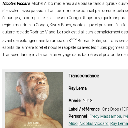
Nicolas Viccaro
. Michel Alibo met le feu à sa basse, tandis qu’aux cuiv
s’envolent avec passion. Tout ce monde se connait par cœur et cela se
échanges, la complicité et la finesse (Congo Rhapsody) qui transpara
région meurtrie du Congo, Kivu’s Blues, nostalgique et puissant à la fo
guitare rock de Rodrigo Viana. Le rock est d’ailleurs complètement ass
ème
avant de replonger dans la rumba du 3
Bureau. Enfin, sur tous ses
esprits de la mère forêt et nous le rappelle ici avec les flûtes pygmées 
Transcendance, invitation à un voyage sans barrières et profondémen
Transcendance
Ray Lema
Année
: 2018
Label / référence
: One Drop (1
Personnel
:
Fredy Massamba
,
Ir
Alibo
,
Nicolas Viccaro
,
Ray Lema