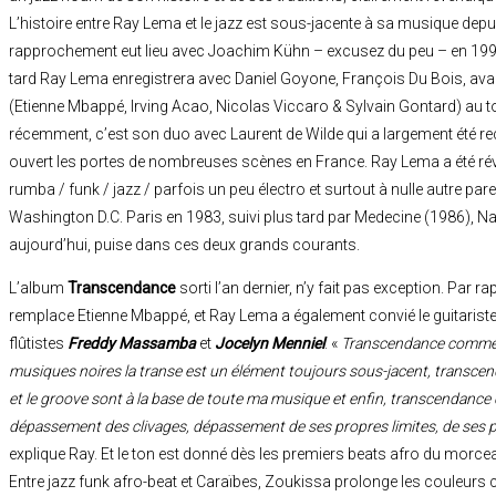
L’histoire entre Ray Lema et le jazz est sous-jacente à sa musique dep
rapprochement eut lieu avec Joachim Kühn – excusez du peu – en 1992
tard Ray Lema enregistrera avec Daniel Goyone, François Du Bois, ava
(Etienne Mbappé, Irving Acao, Nicolas Viccaro & Sylvain Gontard) au 
récemment, c’est son duo avec Laurent de Wilde qui a largement été rec
ouvert les portes de nombreuses scènes en France. Ray Lema a été rév
rumba / funk / jazz / parfois un peu électro et surtout à nulle autre pare
Washington D.C. Paris en 1983, suivi plus tard par Medecine (1986), N
aujourd’hui, puise dans ces deux grands courants.
L’album
Transcendance
sorti l’an dernier, n’y fait pas exception. Par ra
remplace Etienne Mbappé, et Ray Lema a également convié le guitariste
flûtistes
Freddy Massamba
et
Jocelyn Menniel
. «
Transcendance comme t
musiques noires la transe est un élément toujours sous-jacent, transc
et le groove sont à la base de toute ma musique et enfin, transcendan
dépassement des clivages, dépassement de ses propres limites, de ses p
explique Ray. Et le ton est donné dès les premiers beats afro du morceau
Entre jazz funk afro-beat et Caraïbes, Zoukissa prolonge les couleurs 