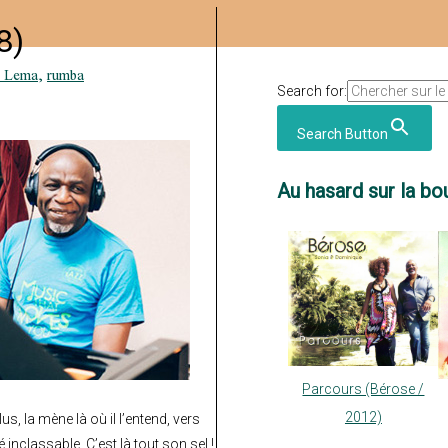
8)
 Lema
,
rumba
Search for:
Search Button
Au hasard sur la bou
Parcours (Bérose /
2012)
s, la mène là où il l’entend, vers
 inclassable. C’est là tout son sel !