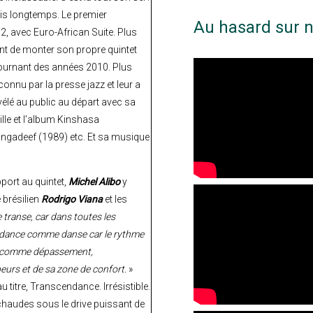
uis longtemps. Le premier
Au hasard sur n
, avec Euro-African Suite. Plus
nt de monter son propre quintet
tournant des années 2010. Plus
onnu par la presse jazz et leur a
élé au public au départ avec sa
ille et l’album Kinshasa
angadeef (1989) etc. Et sa musique
pport au quintet,
Michel Alibo
y
 brésilien
Rodrigo Viana
et les
ranse, car dans toutes les
endance comme danse car le rythme
ce comme dépassement,
eurs et de sa zone de confort.
»
 titre, Transcendance. Irrésistible.
chaudes sous le drive puissant de