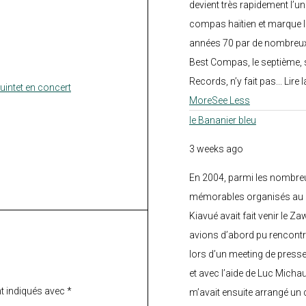
devient très rapidement l’
compas haïtien et marque l
années 70 par de nombreux
Best Compas, le septième, 
Records, n’y fait pas... Lire l
intet en concert
More
See Less
le Bananier bleu
3 weeks ago
En 2004, parmi les nombre
mémorables organisés au C
Kiavué avait fait venir le Z
avions d’abord pu rencontr
lors d’un meeting de press
et avec l’aide de Luc Micha
t indiqués avec
*
m’avait ensuite arrangé un 