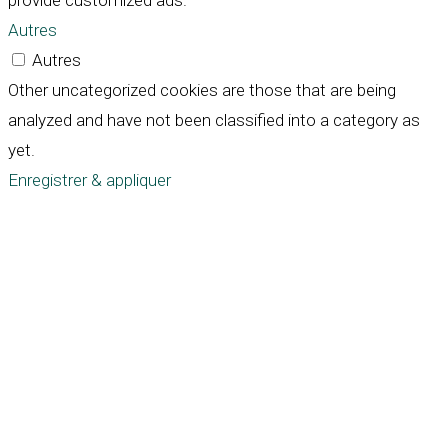
provide customized ads.
Autres
Autres
Other uncategorized cookies are those that are being
analyzed and have not been classified into a category as
yet.
Enregistrer & appliquer
Défiler
vers
le
haut