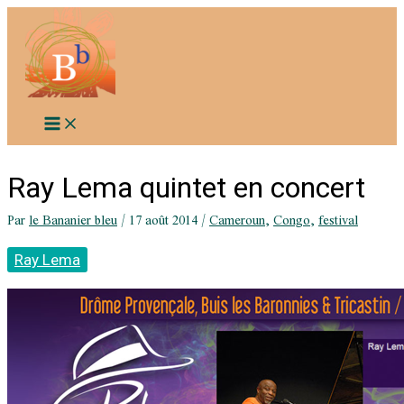
Aller
au
contenu
Ray Lema quintet en concert
Par
le Bananier bleu
/
17 août 2014
/
Cameroun
,
Congo
,
festival
Ray Lema