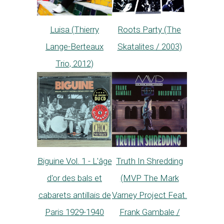
Luisa (Thierry
Roots Party (The
Lange-Berteaux
Skatalites / 2003)
Trio, 2012)
Truth In Shredding
Biguine Vol. 1 - L'âge
(MVP The Mark
d'or des bals et
Varney Project Feat.
cabarets antillais de
Frank Gambale /
Paris 1929-1940