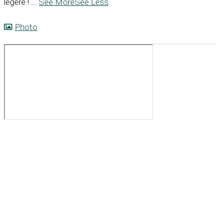
légère !
...
See More
See Less
Photo