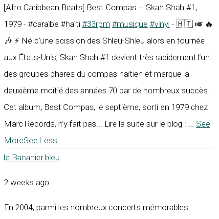
[Afro Caribbean Beats] Best Compas – Skah Shah #1,
1979 - #caraïbe #haïti
#33rpm
#musique
#vinyl
- 🇭🇹 🎺 🔥
🎶 ⚡ Né d’une scission des Shleu-Shleu alors en tournée
aux États-Unis, Skah Shah #1 devient très rapidement l’un
des groupes phares du compas haïtien et marque la
deuxième moitié des années 70 par de nombreux succès.
Cet album, Best Compas, le septième, sorti en 1979 chez
Marc Records, n’y fait pas... Lire la suite sur le blog :
...
See
More
See Less
le Bananier bleu
2 weeks ago
En 2004, parmi les nombreux concerts mémorables