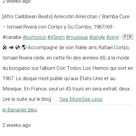
2 weeks ago
[Afro Caribbean Beats] Arrecotin Arrecotan / Bamba Cure
– Ismael Rivera con Cortijo y Su Combo, 1967/69 -
#caraïbe
#portorico
#45rpm
#musique
#single
#vinyl
- 🇵🇷
🎤 🎺 💿 🌎 Accompagné de son fidèle ami, Rafael Cortijo,
Ismael Rivera cède, en cette fin des années 60, à la mode
du boogaloo sur l’album Con Todos Los Hierros qui sort en
1967. Le disque n’est publié qu’aux États-Unis et au
Mexique. En France, seul un 45 tours en sera extrait, deux...
Lire la suite sur le blog :
...
See More
See Less
le Bananier bleu
2 weeks ago