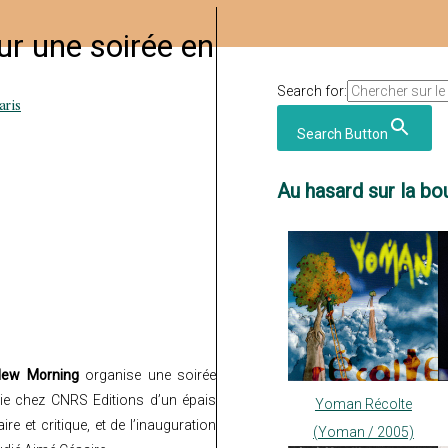
r une soirée en
Search for:
aris
Search Button
Au hasard sur la bou
New Morning
organise une soirée
tie chez CNRS Editions d’un épais
Yoman Récolte
re et critique, et de l’inauguration
(Yoman / 2005)