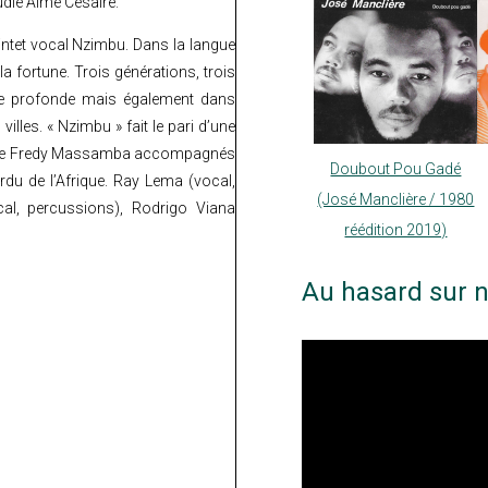
udié Aimé Césaire.
intet vocal Nzimbu. Dans la langue
 fortune. Trois générations, trois
que profonde mais également dans
villes. « Nzimbu » fait le pari d’une
ns de Fredy Massamba accompagnés
Doubout Pou Gadé
erdu de l’Afrique. Ray Lema (vocal,
(José Manclière / 1980
al, percussions), Rodrigo Viana
réédition 2019)
Au hasard sur n