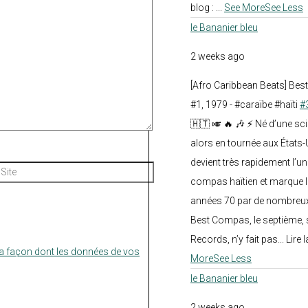
blog :
...
See More
See Less
le Bananier bleu
2 weeks ago
[Afro Caribbean Beats] Be
#1, 1979 - #caraïbe #haïti
#
🇭🇹 🎺 🔥 🎶 ⚡ Né d’une sc
alors en tournée aux États
devient très rapidement l’
Site
compas haïtien et marque l
années 70 par de nombreux
Best Compas, le septième, 
Records, n’y fait pas... Lire l
la façon dont les données de vos
More
See Less
le Bananier bleu
2 weeks ago