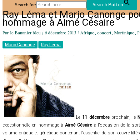
Search Button
Search for:
Ray Léma et Mario Canonge pou
hommage à Aimé Césaire
Par
le Bananier bleu
/
6 décembre 2013
/
Afrique
,
concert
,
Martinique
,
P
Mario Canonge
Ray Lema
Le
11 décembre
prochain, le
exceptionnelle en hommage à
Aimé Césaire
à l’occasion de la sor
volume critique et génétique contenant l’essentiel de son œuvre littérai