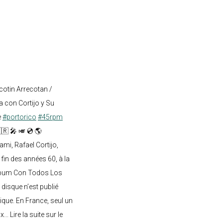
cotin Arrecotan /
 con Cortijo y Su
e
#portorico
#45rpm
🇷 🎤 🎺 💿 🌎
mi, Rafael Cortijo,
 fin des années 60, à la
lbum Con Todos Los
 disque n’est publié
ique. En France, seul un
.. Lire la suite sur le