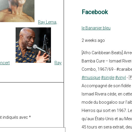
Facebook
Ray Lema,
le Bananier bleu
2 weeks ago
[Afro Caribbean Beats] Arre
Bamba Cure – Ismael Rivera
oncert
Ray
Combo, 1967/69 - #caraïb
#musique
#single
#vinyl
- 
Accompagné de son fidèle a
Ismael Rivera cède, en cette
mode du boogaloo sur l’a
Hierros qui sort en 1967. Le
t indiqués avec
*
qu’aux États-Unis et au Mex
45 tours en sera extrait, deux.