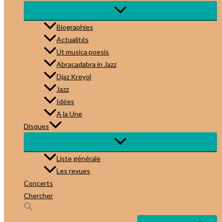
Biographies
Actualités
Ut musica poesis
Abracadabra in Jazz
Djaz Kreyol
Jazz
Idées
A la Une
Disques
Liste générale
Les revues
Concerts
Chercher