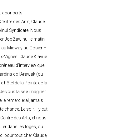
ux concerts
entre des Arts, Claude
awinul Syndicate. Nous
er Joe Zawinul le matin,
e au Midway au Gosier –
ux-Vignes. Claude Kiavué
créneau d’interview que
 jardins de l’Arawak (ou
re hôtel de la Pointe de la
 Je vous laisse imaginer
ne le remercierai jamais
 chance. Le soir, il y eut
Centre des Arts, et nous
ter dans les loges, où
rci pour tout cher Claude,