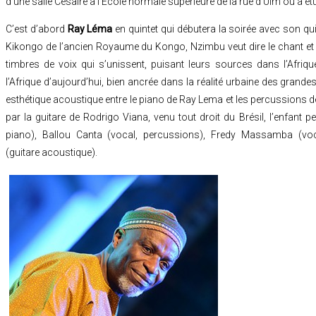
d’une salle Césaire à l’Ecole normale supérieure de la rue d’Ulm où a ét
C’est d’abord
Ray Léma
en quintet qui débutera la soirée avec son qu
Kikongo de l’ancien Royaume du Kongo, Nzimbu veut dire le chant et la
timbres de voix qui s’unissent, puisant leurs sources dans l’Afri
l’Afrique d’aujourd’hui, bien ancrée dans la réalité urbaine des grandes 
esthétique acoustique entre le piano de Ray Lema et les percussio
par la guitare de Rodrigo Viana, venu tout droit du Brésil, l’enfant p
piano), Ballou Canta (vocal, percussions), Fredy Massamba (voc
(guitare acoustique).