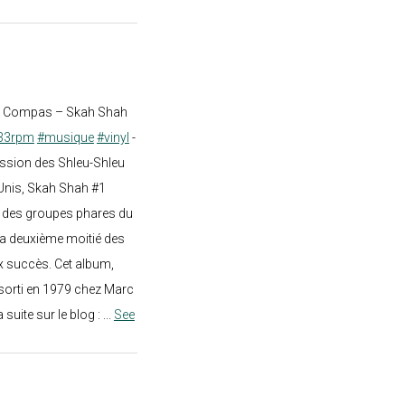
st Compas – Skah Shah
33rpm
#musique
#vinyl
-
ission des Shleu-Shleu
-Unis, Skah Shah #1
un des groupes phares du
a deuxième moitié des
 succès. Cet album,
sorti en 1979 chez Marc
a suite sur le blog :
...
See