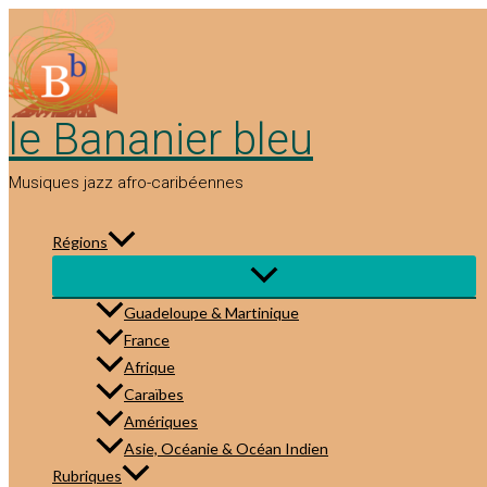
Aller
au
contenu
le Bananier bleu
Musiques jazz afro-caribéennes
Régions
Guadeloupe & Martinique
France
Afrique
Caraïbes
Amériques
Asie, Océanie & Océan Indien
Rubriques