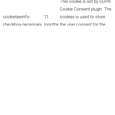
This cookie is set by GDPR
Cookie Consent plugin. The
cookielawinfo-
11
cookies is used to store
checkbox-necessary
months
the user consent for the
cookies in the category
"Necessary".
This cookie is set by GDPR
Cookie Consent plugin. The
cookielawinfo-
11
cookie is used to store the
checkbox-others
months
user consent for the
cookies in the category
"Other.
This cookie is set by GDPR
Cookie Consent plugin. The
cookielawinfo-
11
cookie is used to store the