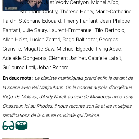
N'Sangué, Just Wody Céréyon, Michel Alibo,
Stéphane Castry, Thérèse Henry, Marie-Catherine
Fardin, Stéphane Edouard, Thierry Fanfant, Jean-Philippe
Fanfant, Julie Saury, Laurent-Emmanuel 'Tilo' Bertholo,
Allen Hoïst, Lucien Zerrad, Bago Balthazar, Georges
Granville, Magatte Saw, Michael Elgbede, Irving Acao,
Adelaïde Songeons, Clément Janinet, Gabrielle Lafait,
Guillaume Latil, Johan Renard
En deux mots :
Le pianiste martiniquais prend enfin le devant de
la scène avec Bel Matjoukann. On le connait auprès d’Angélique
Kidjo, de Malavoi, d’Andy Narell, au sein de Mizikopéyi avec Tony
Chasseur. Ici au Rhodes, il nous raconte son île et les multiples
ramifications de la culture musicale qui l’anime.