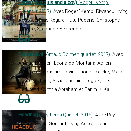
Three (two girls and a boy)
(Roger "Kemp"
Biwandu, 2017)
. Avec Roger "Kemp" Biwandu, Irving
Acao, Jérôme Regard, Tutu Puoane, Christophe
Cravéro, Stéphane Belmondo
Tonbé Lévé
(Arnaud Dolmen quartet, 2017)
. Avec
Arnaud Dolmen, Leonardo Montana, Adrien
Sanchez & Joachim Govin + Lionel Louéké, Mario
Canonge, Irving Acao, Jasmina Legros, Erik
Pédurand, Cynthia Abraham et Fanm Ki Ka.
Headbug
(Ray Lema Quintet, 2016)
. Avec Ray
Lema, Sylvain Gontard, Irving Acao, Etienne