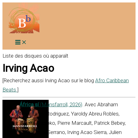
Aller
au
contenu
Liste des disques où apparaît
Irving Acao
[Recherchez aussi Irving Acao sur le blog
Afro Caribbean
Beats
]
África sí
(Mansfarroll, 2026)
. Avec Abraham
Mansfarroll Rodriguez, Yaroldy Abreu Robles,
Ballaké Sissoko, Pierre Marcault, Patrick Bebey,
Jorge Vistel Serrano, Irving Acao Sierra, Julien