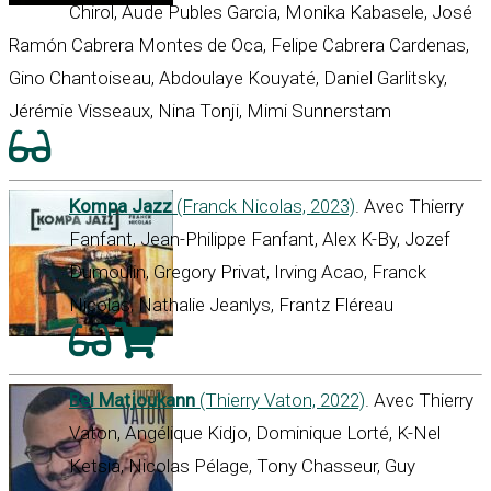
Chirol, Aude Publes Garcia, Monika Kabasele, José
Ramón Cabrera Montes de Oca, Felipe Cabrera Cardenas,
Gino Chantoiseau, Abdoulaye Kouyaté, Daniel Garlitsky,
Jérémie Visseaux, Nina Tonji, Mimi Sunnerstam
Kompa Jazz
(Franck Nicolas, 2023)
. Avec Thierry
Fanfant, Jean-Philippe Fanfant, Alex K-By, Jozef
Dumoulin, Gregory Privat, Irving Acao, Franck
Nicolas, Nathalie Jeanlys, Frantz Fléreau
Bel Matjoukann
(Thierry Vaton, 2022)
. Avec Thierry
Vaton, Angélique Kidjo, Dominique Lorté, K-Nel
Ketsia, Nicolas Pélage, Tony Chasseur, Guy