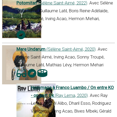
Potomitan
(Sélène Saint-Aimé, 2022)
. Avec Sélène
Saint-Aimé, Guillaume Latil, Boris Reine-Adélaïde,
Sonny Troupé, Irving Acao, Hermon Mehari,
Mathias Lévy
Mare Undarum
(Sélène Saint-Aimé, 2020)
. Avec
Sélène Saint-Aimé, Irving Acao, Sonny Troupé,
Guillaume Latil, Mathias Lévy, Hermon Mehari
Hommage à Franco Luambo / On entre KO
- on sort Ok
(Ray Lema, 2020)
. Avec Ray
Lema, Michel Alibo, Dharil Esso, Rodriguez
Vangama, Irving Acao, Bives Mbeki, Gérald