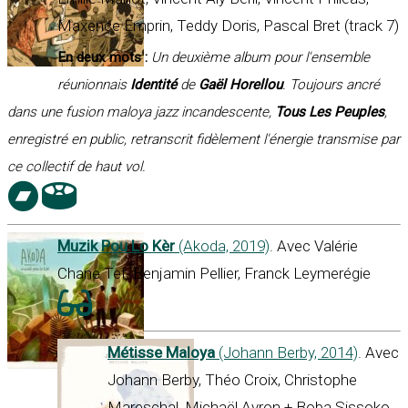
Maxence Emprin, Teddy Doris, Pascal Bret (track 7)
En deux mots :
Un deuxième album pour l'ensemble
réunionnais
Identité
de
Gaël Horellou
. Toujours ancré
dans une fusion maloya jazz incandescente,
Tous Les Peuples
,
enregistré en public, retranscrit fidèlement l'énergie transmise par
ce collectif de haut vol.
Muzik Pou Lo Kèr
(Akoda, 2019)
. Avec Valérie
Chane Tef, Benjamin Pellier, Franck Leymerégie
Métisse Maloya
(Johann Berby, 2014)
. Avec
Johann Berby, Théo Croix, Christophe
Mareschal, Michaël Avron + Boba Sissoko,