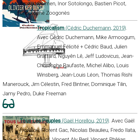
Arnaud Dolmen, Inor Sotolongo, Bastien Picot,
Christophe Zoogonès
Tropicalism
(Cédric Duchemann, 2019)
.
Avec Cédric Duchemann, Mike Armoogum,
Emmanuel Félicité + Cédric Baud, Julien
Grattard, Nguyên Lê, Jeff Ludovicus, Jean-
Christophe Raufaste, Michel Alibo, Louis
Winsberg, Jean-Louis Léon, Thomas Rishi
Manerouck, Jim Célestin, Fred Bintner, Dominique Tilin,
Jamy Pedro, Duke Freeman
Tous Les Peuples
(Gaël Horellou, 2019)
. Avec Gaël
Horellou, Florent Gac, Nicolas Beaulieu, Fredo Ilata,
Emilie Maillot, Vincent Aly Beril, Vincent Philéas,