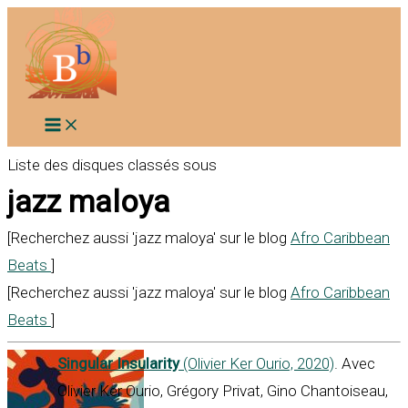
Aller
au
contenu
Liste des disques classés sous
jazz maloya
[Recherchez aussi 'jazz maloya' sur le blog
Afro Caribbean
Beats
]
[Recherchez aussi 'jazz maloya' sur le blog
Afro Caribbean
Beats
]
Singular Insularity
(Olivier Ker Ourio, 2020)
. Avec
Olivier Ker Ourio, Grégory Privat, Gino Chantoiseau,