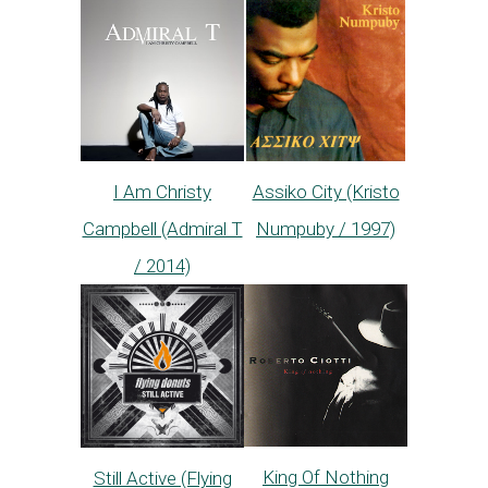
I Am Christy
Assiko City (Kristo
Campbell (Admiral T
Numpuby / 1997)
/ 2014)
King Of Nothing
Still Active (Flying