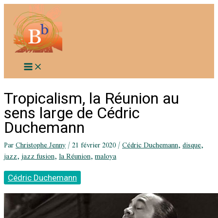
Aller
au
contenu
Tropicalism, la Réunion au
sens large de Cédric
Duchemann
Par
Christophe Jenny
/
21 février 2020
/
Cédric Duchemann
,
disque
,
jazz
,
jazz fusion
,
la Réunion
,
maloya
Cédric Duchemann