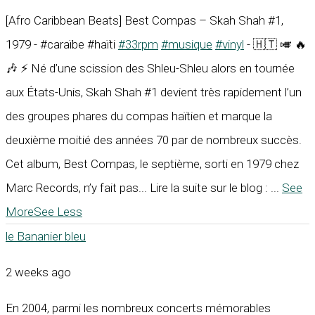
[Afro Caribbean Beats] Best Compas – Skah Shah #1,
1979 - #caraïbe #haïti
#33rpm
#musique
#vinyl
- 🇭🇹 🎺 🔥
🎶 ⚡ Né d’une scission des Shleu-Shleu alors en tournée
aux États-Unis, Skah Shah #1 devient très rapidement l’un
des groupes phares du compas haïtien et marque la
deuxième moitié des années 70 par de nombreux succès.
Cet album, Best Compas, le septième, sorti en 1979 chez
Marc Records, n’y fait pas... Lire la suite sur le blog :
...
See
More
See Less
le Bananier bleu
2 weeks ago
En 2004, parmi les nombreux concerts mémorables