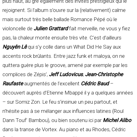
plus haut, au gré également des invités prestigieux qui le
rejoignent. Si l’album s’ouvre sur la (relativement) calme
mais surtout très belle ballade Romance Pépé où le
violoncelle de
Julien Grattard
fait merveille, ne vous y fiez
pas, la chaleur monte ensuite très vite. C’est d’ailleurs
Nguyên Lê
qui s’y colle dans un What Did He Say aux
accents rock brûlants. Entre jazz funk et maloya, on ne
quittera guère plus le groove, amené par exemple par les
complices de Zépis’,
Jeff Ludovicus
,
Jean-Christophe
Raufaste
augmentés de l’excellent
Cédric Baud
–
découvert auprès d’Etienne Mbappé il y a quelques années
– sur Somiz Zon. Le feu s’insinue un peu partout, et
n’hésite pas à se mélanger aux influences latines (Roul
Dann Touf’ Bambou), ou bien soutenu ici par
Michel Alibo
dans la transe de Vortex. Au piano et au Rhodes, Cédric