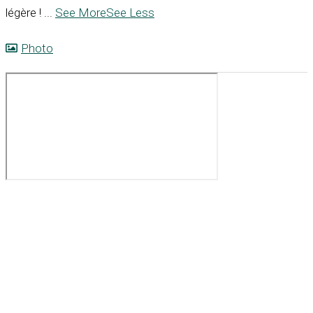
légère !
...
See More
See Less
Photo