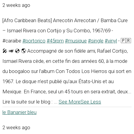
2 weeks ago
[Afro Caribbean Beats] Arrecotin Arrecotan / Bamba Cure
– Ismael Rivera con Cortijo y Su Combo, 1967/69 -
#caraïbe
#portorico
#45rpm
#musique
#single
#vinyl
- 🇵🇷
🎤 🎺 💿 🌎 Accompagné de son fidèle ami, Rafael Cortijo,
Ismael Rivera cède, en cette fin des années 60, à la mode
du boogaloo sur l’album Con Todos Los Hierros qui sort en
1967. Le disque n’est publié qu’aux États-Unis et au
Mexique. En France, seul un 45 tours en sera extrait, deux...
Lire la suite sur le blog :
...
See More
See Less
le Bananier bleu
2 weeks ago