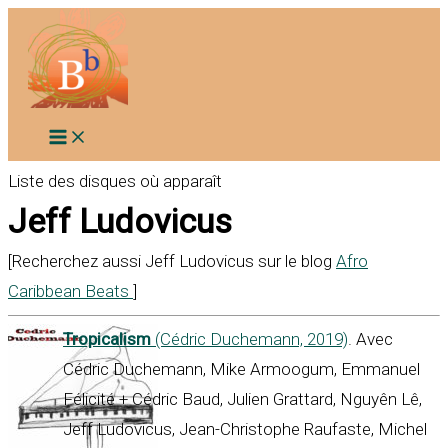
Aller
au
contenu
Liste des disques où apparaît
Jeff Ludovicus
[Recherchez aussi Jeff Ludovicus sur le blog
Afro
Caribbean Beats
]
Tropicalism
(Cédric Duchemann, 2019)
. Avec
Cédric Duchemann, Mike Armoogum, Emmanuel
Félicité + Cédric Baud, Julien Grattard, Nguyên Lê,
Jeff Ludovicus, Jean-Christophe Raufaste, Michel