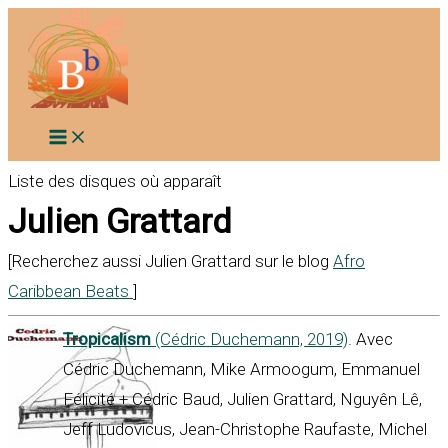
Aller
au
contenu
Liste des disques où apparaît
Julien Grattard
[Recherchez aussi Julien Grattard sur le blog
Afro
Caribbean Beats
]
Tropicalism
(Cédric Duchemann, 2019)
. Avec
Cédric Duchemann, Mike Armoogum, Emmanuel
Félicité + Cédric Baud, Julien Grattard, Nguyên Lê,
Jeff Ludovicus, Jean-Christophe Raufaste, Michel