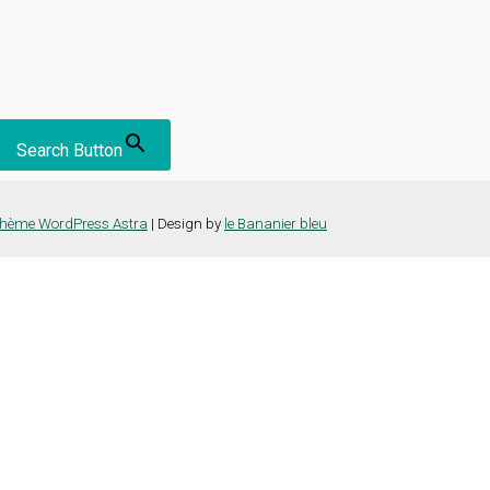
Search Button
hème WordPress Astra
| Design by
le Bananier bleu
nce la plus pertinente en mémorisant vos préférences et vos visites répét
es cookies" pour fournir un consentement contrôlé.