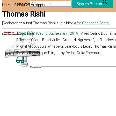
Search Button
Search for:
Liste des disques où apparaît
Thomas Rishi
[Recherchez aussi Thomas Rishi sur le blog
Afro Caribbean Beats
]
Tropicalism
(Cédric Duchemann, 2019)
. Avec Cédric Duche
Félicité + Cédric Baud, Julien Grattard, Nguyên Lê, Jeff Ludov
Michel Alibo, Louis Winsberg, Jean-Louis Léon, Thomas Rishi
Bintner, Dominique Tilin, Jamy Pedro, Duke Freeman