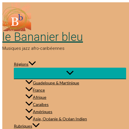
Aller
au
contenu
le Bananier bleu
Musiques jazz afro-caribéennes
Régions
Guadeloupe & Martinique
France
Afrique
Caraïbes
Amériques
Asie, Océanie & Océan Indien
Rubriques