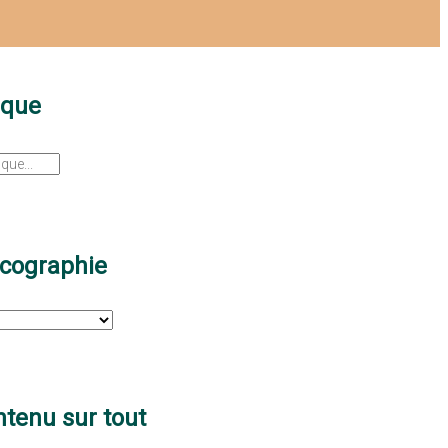
sque
scographie
tenu sur tout