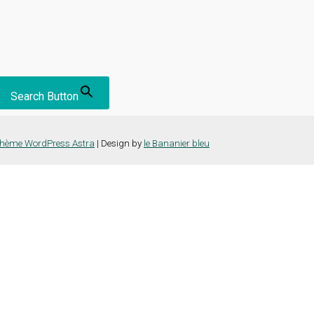
Search Button
hème WordPress Astra
| Design by
le Bananier bleu
nce la plus pertinente en mémorisant vos préférences et vos visites répét
es cookies" pour fournir un consentement contrôlé.