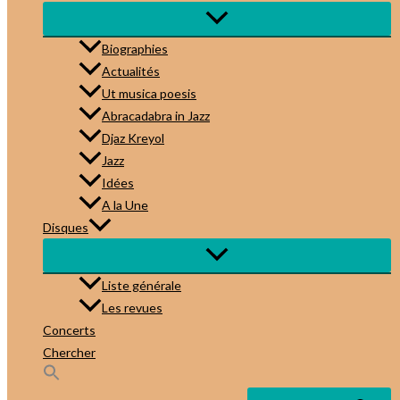
Biographies
Actualités
Ut musica poesis
Abracadabra in Jazz
Djaz Kreyol
Jazz
Idées
A la Une
Disques
Liste générale
Les revues
Concerts
Chercher