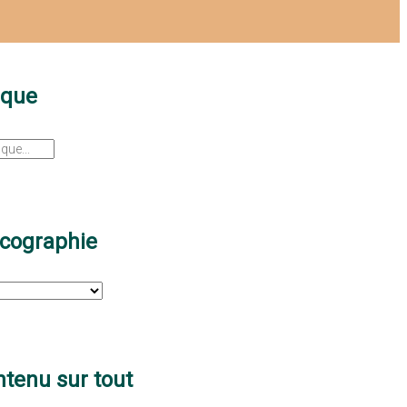
sque
scographie
tenu sur tout