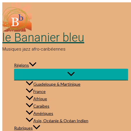
Aller
au
contenu
le Bananier bleu
Musiques jazz afro-caribéennes
Régions
Guadeloupe & Martinique
France
Afrique
Caraïbes
Amériques
Asie, Océanie & Océan Indien
Rubriques