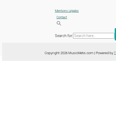
Mentions Légales
Contact
Search for:
Copyright 2026 MusicMetis.com | Powered by
T
Nous utilisons des cookies sur notre site Web pour vous offrir l'expérie
TOUS les cookies. Toutefois, vous pouvez modifier les "Paramètres d
Paramètres des cookies
Tout accepter
Fermer
Détails de la confidentialité