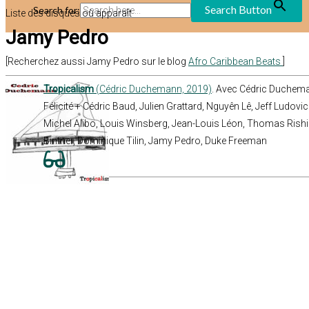
Search Button
Search for:
Liste des disques où apparaît
Jamy Pedro
[Recherchez aussi Jamy Pedro sur le blog
Afro Caribbean Beats
]
Tropicalism
(Cédric Duchemann, 2019)
. Avec Cédric Duche
Félicité + Cédric Baud, Julien Grattard, Nguyên Lê, Jeff Ludov
Michel Alibo, Louis Winsberg, Jean-Louis Léon, Thomas Rishi
Bintner, Dominique Tilin, Jamy Pedro, Duke Freeman