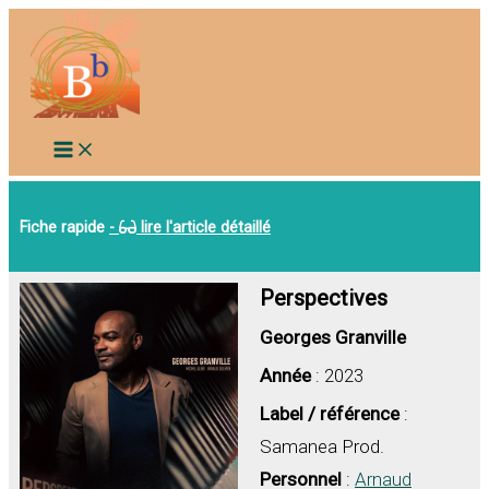
Aller
au
contenu
Fiche rapide
-
lire l'article détaillé
Perspectives
Georges Granville
Année
: 2023
Label / référence
:
Samanea Prod.
Personnel
:
Arnaud