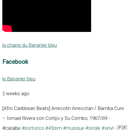
la chaine du Bananier bleu
Facebook
le Bananier bleu
2 weeks ago
[Afro Caribbean Beats] Arrecotin Arrecotan / Bamba Cure
– Ismael Rivera con Cortijo y Su Combo, 1967/69 -
#caraïbe
#portorico
#45rpm
#musique
#single
#vinyl
- 🇵🇷