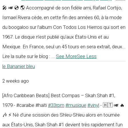
🎤 🎺 💿 🌎 Accompagné de son fidèle ami, Rafael Cortijo,
Ismael Rivera cède, en cette fin des années 60, à la mode
du boogaloo sur l’album Con Todos Los Hierros qui sort en
1967. Le disque n’est publié qu’aux États-Unis et au
Mexique. En France, seul un 45 tours en sera extrait, deux...
Lire la suite sur le blog :
...
See More
See Less
le Bananier bleu
2 weeks ago
[Afro Caribbean Beats] Best Compas – Skah Shah #1,
1979 - #caraïbe #haïti
#33rpm
#musique
#vinyl
- 🇭🇹 🎺 🔥
🎶 ⚡ Né d’une scission des Shleu-Shleu alors en tournée
aux États-Unis, Skah Shah #1 devient très rapidement l’un