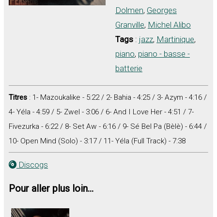
Dolmen
,
Georges
Granville
,
Michel Alibo
Tags
:
jazz
,
Martinique
,
piano
,
piano - basse -
batterie
Titres
: 1- Mazoukalike - 5:22 / 2- Bahia - 4:25 / 3- Azym - 4:16 /
4- Yéla - 4:59 / 5- Zwel - 3:06 / 6- And I Love Her - 4:51 / 7-
Fivezurka - 6:22 / 8- Set Aw - 6:16 / 9- Sé Bel Pa (Bèlè) - 6:44 /
10- Open Mind (Solo) - 3:17 / 11- Yéla (Full Track) - 7:38
Discogs
Pour aller plus loin...