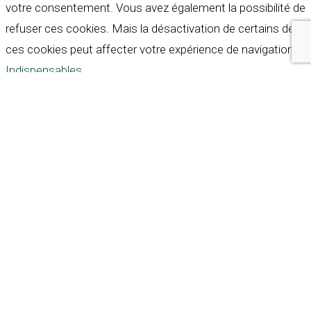
votre consentement. Vous avez également la possibilité de
refuser ces cookies. Mais la désactivation de certains de
ces cookies peut affecter votre expérience de navigation.
Indispensables
Indispensables
Toujours activé
Necessary cookies are absolutely essential for the
website to function properly. These cookies ensure basic
functionalities and security features of the website,
anonymously.
Cookie
Durée
Description
This cookie is set by GDPR
Cookie Consent plugin. The
cookielawinfo-
11
cookie is used to store the
checkbox-analytics
months
user consent for the