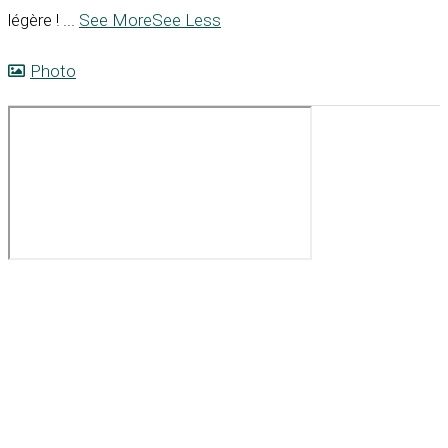
légère !
...
See More
See Less
Photo