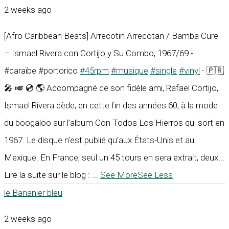
2 weeks ago
[Afro Caribbean Beats] Arrecotin Arrecotan / Bamba Cure
– Ismael Rivera con Cortijo y Su Combo, 1967/69 -
#caraïbe #portorico
#45rpm
#musique
#single
#vinyl
- 🇵🇷
🎤 🎺 💿 🌎 Accompagné de son fidèle ami, Rafael Cortijo,
Ismael Rivera cède, en cette fin des années 60, à la mode
du boogaloo sur l’album Con Todos Los Hierros qui sort en
1967. Le disque n’est publié qu’aux États-Unis et au
Mexique. En France, seul un 45 tours en sera extrait, deux...
Lire la suite sur le blog :
...
See More
See Less
le Bananier bleu
2 weeks ago