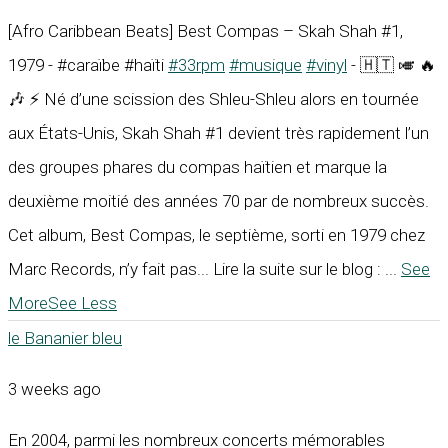
[Afro Caribbean Beats] Best Compas – Skah Shah #1,
1979 - #caraïbe #haïti
#33rpm
#musique
#vinyl
- 🇭🇹 🎺 🔥
🎶 ⚡ Né d’une scission des Shleu-Shleu alors en tournée
aux États-Unis, Skah Shah #1 devient très rapidement l’un
des groupes phares du compas haïtien et marque la
deuxième moitié des années 70 par de nombreux succès.
Cet album, Best Compas, le septième, sorti en 1979 chez
Marc Records, n’y fait pas... Lire la suite sur le blog :
...
See
More
See Less
le Bananier bleu
3 weeks ago
En 2004, parmi les nombreux concerts mémorables