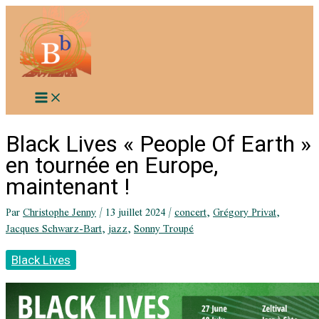
Aller
au
contenu
Black Lives « People Of Earth »
en tournée en Europe,
maintenant !
Par
Christophe Jenny
/
13 juillet 2024
/
concert
,
Grégory Privat
,
Jacques Schwarz-Bart
,
jazz
,
Sonny Troupé
Black Lives