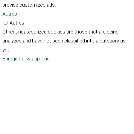
provide customized ads.
Autres
Autres
Other uncategorized cookies are those that are being
analyzed and have not been classified into a category as
yet.
Enregistrer & appliquer
Défiler
vers
le
haut