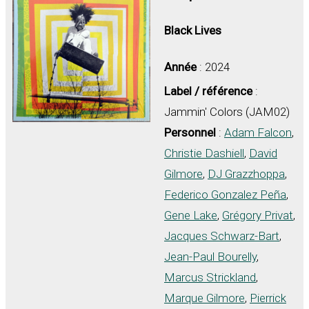
Black Lives
Année
: 2024
Label / référence
:
Jammin' Colors (JAM02)
Personnel
:
Adam Falcon
,
Christie Dashiell
,
David
Gilmore
,
DJ Grazzhoppa
,
Federico Gonzalez Peña
,
Gene Lake
,
Grégory Privat
,
Jacques Schwarz-Bart
,
Jean-Paul Bourelly
,
Marcus Strickland
,
Marque Gilmore
,
Pierrick