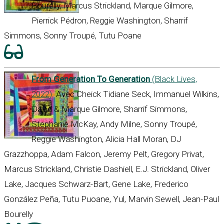
Bourelly, Marcus Strickland, Marque Gilmore,
Pierrick Pédron, Reggie Washington, Sharrif
Simmons, Sonny Troupé, Tutu Poane
From Generation To Generation
(Black Lives,
2022)
. Avec Cheick Tidiane Seck, Immanuel Wilkins,
David & Marque Gilmore, Sharrif Simmons,
Stephanie McKay, Andy Milne, Sonny Troupé,
Reggie Washington, Alicia Hall Moran, DJ
Grazzhoppa, Adam Falcon, Jeremy Pelt, Gregory Privat,
Marcus Strickland, Christie Dashiell, E.J. Strickland, Oliver
Lake, Jacques Schwarz-Bart, Gene Lake, Frederico
González Peña, Tutu Puoane, Yul, Marvin Sewell, Jean-Paul
Bourelly