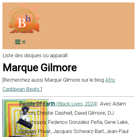
Aller
au
contenu
Liste des disques où apparaît
Marque Gilmore
[Recherchez aussi Marque Gilmore sur le blog
Afro
Caribbean Beats
]
People Of Earth
(Black Lives, 2024)
. Avec Adam
Falcon, Christie Dashiell, David Gilmore, DJ
Grazzhoppa, Federico Gonzalez Peña, Gene Lake,
Gregory Privat, Jacques Schwarz-Bart, Jean-Paul