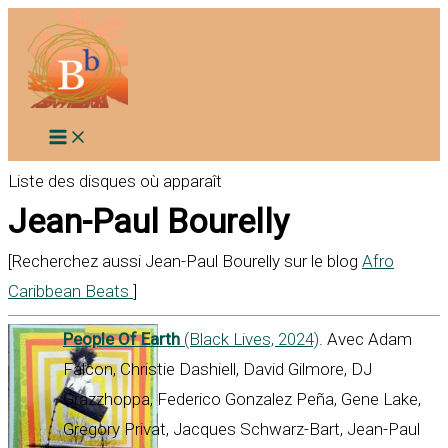
Aller
au
contenu
Liste des disques où apparaît
Jean-Paul Bourelly
[Recherchez aussi Jean-Paul Bourelly sur le blog
Afro
Caribbean Beats
]
People Of Earth
(Black Lives, 2024)
. Avec Adam
Falcon, Christie Dashiell, David Gilmore, DJ
Grazzhoppa, Federico Gonzalez Peña, Gene Lake,
Gregory Privat, Jacques Schwarz-Bart, Jean-Paul