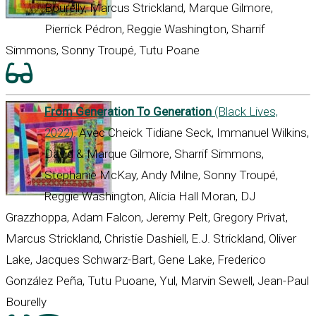
Bourelly, Marcus Strickland, Marque Gilmore,
Pierrick Pédron, Reggie Washington, Sharrif
Simmons, Sonny Troupé, Tutu Poane
From Generation To Generation
(Black Lives,
2022)
. Avec Cheick Tidiane Seck, Immanuel Wilkins,
David & Marque Gilmore, Sharrif Simmons,
Stephanie McKay, Andy Milne, Sonny Troupé,
Reggie Washington, Alicia Hall Moran, DJ
Grazzhoppa, Adam Falcon, Jeremy Pelt, Gregory Privat,
Marcus Strickland, Christie Dashiell, E.J. Strickland, Oliver
Lake, Jacques Schwarz-Bart, Gene Lake, Frederico
González Peña, Tutu Puoane, Yul, Marvin Sewell, Jean-Paul
Bourelly