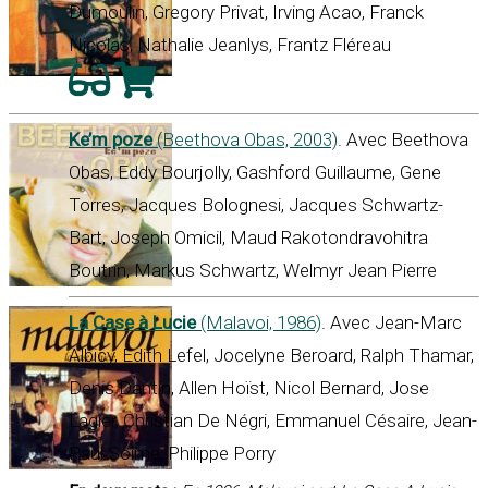
Dumoulin, Gregory Privat, Irving Acao, Franck
Nicolas, Nathalie Jeanlys, Frantz Fléreau
Ke’m poze
(Beethova Obas, 2003)
. Avec Beethova
Obas, Eddy Bourjolly, Gashford Guillaume, Gene
Torres, Jacques Bolognesi, Jacques Schwartz-
Bart, Joseph Omicil, Maud Rakotondravohitra
Boutrin, Markus Schwartz, Welmyr Jean Pierre
La Case à Lucie
(Malavoi, 1986)
. Avec Jean-Marc
Albicy, Edith Lefel, Jocelyne Beroard, Ralph Thamar,
Denis Dantin, Allen Hoïst, Nicol Bernard, Jose
Lagier, Christian De Négri, Emmanuel Césaire, Jean-
Paul Soïme, Philippe Porry