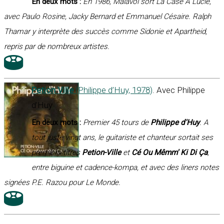
En deux mots :
En 1986, Malavoi sort La Case A Lucie,
avec Paulo Rosine, Jacky Bernard et Emmanuel Césaire. Ralph
Thamar y interprète des succès comme Sidonie et Apartheid,
repris par de nombreux artistes.
Petion Ville
(Philippe d’Huy, 1978)
. Avec Philippe
d’Huy
En deux mots :
Premier 45 tours de
Philippe d'Huy
. A
tout juste vingt ans, le guitariste et chanteur sortait ses
premiers titres
Petion-Ville
et
Cé Ou Mêmm' Ki Di Ça
,
entre biguine et cadence-kompa, et avec des liners notes
signées P.E. Razou pour Le Monde.