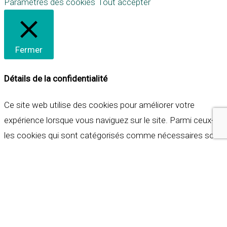
Paramètres des cookies
Tout accepter
Fermer
Détails de la confidentialité
Ce site web utilise des cookies pour améliorer votre
expérience lorsque vous naviguez sur le site. Parmi ceux-ci,
les cookies qui sont catégorisés comme nécessaires sont
stockés sur votre navigateur car ils sont essentiels pour
les fonctionnalités de base du site web. Nous utilisons
également des cookies tiers qui nous aident à analyser et à
comprendre comment vous utilisez ce site web. Ces
cookies ne seront stockés dans votre navigateur qu'avec
votre consentement. Vous avez également la possibilité de