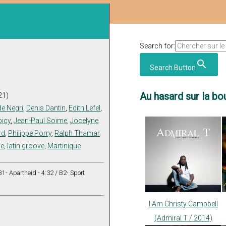
Search for:
Search Button
Au hasard sur la bou
21)
de Negri
,
Denis Dantin
,
Edith Lefel
,
bicy
,
Jean-Paul Soïme
,
Jocelyne
rd
,
Philippe Porry
,
Ralph Thamar
le
,
latin groove
,
Martinique
 B1- Apartheid - 4:32 / B2- Sport
I Am Christy Campbell
(Admiral T / 2014)