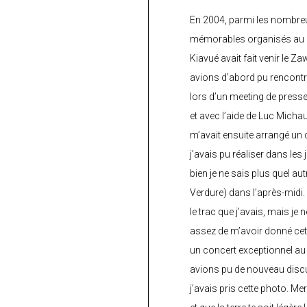
En 2004, parmi les nombre
mémorables organisés au C
Kiavué avait fait venir le Z
avions d’abord pu rencontr
lors d’un meeting de press
et avec l’aide de Luc Micha
m’avait ensuite arrangé un 
j’avais pu réaliser dans les
bien je ne sais plus quel aut
Verdure) dans l’après-midi.
le trac que j’avais, mais je 
assez de m’avoir donné cette
un concert exceptionnel au 
avions pu de nouveau discu
j’avais pris cette photo. Me