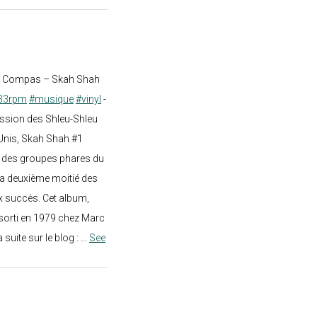
st Compas – Skah Shah
33rpm
#musique
#vinyl
-
ission des Shleu-Shleu
-Unis, Skah Shah #1
un des groupes phares du
a deuxième moitié des
 succès. Cet album,
sorti en 1979 chez Marc
a suite sur le blog :
...
See