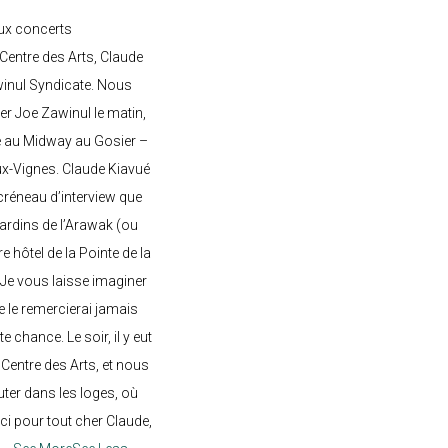
ux concerts
entre des Arts, Claude
awinul Syndicate. Nous
er Joe Zawinul le matin,
e au Midway au Gosier –
ux-Vignes. Claude Kiavué
créneau d’interview que
 jardins de l’Arawak (ou
re hôtel de la Pointe de la
 Je vous laisse imaginer
ne le remercierai jamais
 chance. Le soir, il y eut
Centre des Arts, et nous
ter dans les loges, où
rci pour tout cher Claude,