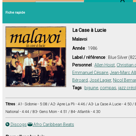
Search Button
Search for:
Fiche rapide
La Case à Lucie
Malavoi
Année
: 1986
Label / référence
: Blue Silver (82
Personnel
:
Allen Hoist
,
Christian 
Emmanuel Césaire
,
Jean-Marc Al
Béroard
,
José Lagier
,
Nicol Berna
Tags
:
biguine
,
compas
,
jazz créo
Titres
: A1- Sidonie - 5:08 / A2- Apre La Pli - 4:46 / A3- La Case A Lucie - 4:50 /
National - 4:44 / B3- Gens Moin - 4:51 / B4- Atlantik - 4:30
Discogs
Afro Caribbean Beats