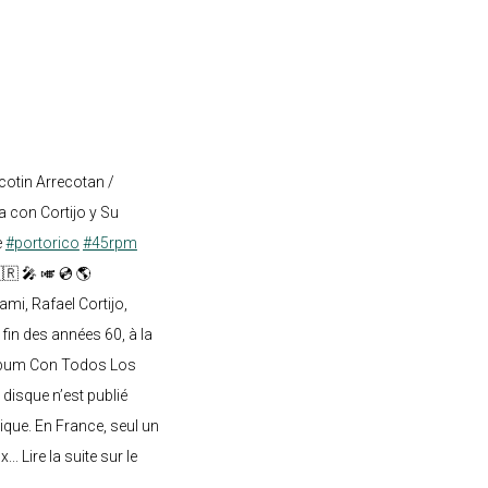
cotin Arrecotan /
 con Cortijo y Su
e
#portorico
#45rpm
🇷 🎤 🎺 💿 🌎
mi, Rafael Cortijo,
 fin des années 60, à la
lbum Con Todos Los
 disque n’est publié
ique. En France, seul un
.. Lire la suite sur le