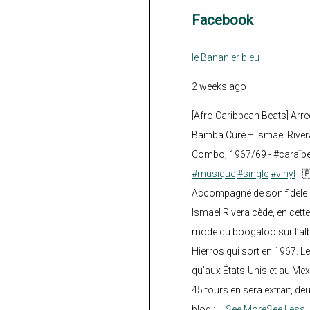
Facebook
le Bananier bleu
2 weeks ago
[Afro Caribbean Beats] Arre
Bamba Cure – Ismael Rivera
Combo, 1967/69 - #caraïb
#musique
#single
#vinyl
- 
Accompagné de son fidèle a
Ismael Rivera cède, en cette
mode du boogaloo sur l’a
Hierros qui sort en 1967. Le
qu’aux États-Unis et au Mex
45 tours en sera extrait, deux.
blog :
...
See More
See Less