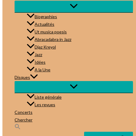
Biographies
Actualités
Ut musica poesis
Abracadabra in Jazz
Djaz Kreyol
Jazz
Idées
A la Une
Disques
Liste générale
Les revues
Concerts
Chercher