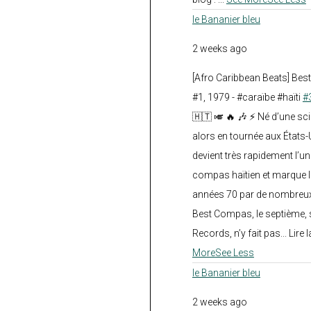
le Bananier bleu
2 weeks ago
[Afro Caribbean Beats] Be
#1, 1979 - #caraïbe #haïti
#
🇭🇹 🎺 🔥 🎶 ⚡ Né d’une sc
alors en tournée aux États
devient très rapidement l’
compas haïtien et marque l
années 70 par de nombreux
Best Compas, le septième, 
Records, n’y fait pas... Lire l
More
See Less
le Bananier bleu
2 weeks ago