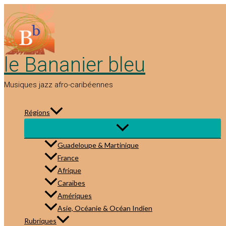
Aller
au
contenu
le Bananier bleu
Musiques jazz afro-caribéennes
Régions
Guadeloupe & Martinique
France
Afrique
Caraïbes
Amériques
Asie, Océanie & Océan Indien
Rubriques