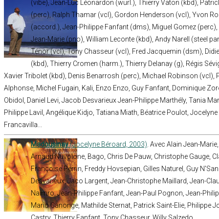
(vibe), Jean-Luc Léonardon (wurl.), Thierry Vaton (kbd), Patric
(perc), Ralph Thamar (vcl), Gordon Henderson (vcl), Yvon Ros
(accord.), Jean-Philippe Fanfant (dms), Miguel Gomez (perc),
Jean-Marie (pno), William Leconte (kbd), Andy Narell (steel p
Ténor (vcl), Tony Chasseur (vcl), Fred Jacquemin (dsm), Didi
(kbd), Thierry Cromen (harm.), Thierry Delanay (g), Régis Sév
Xavier Tribolet (kbd), Denis Benarrosh (perc), Michael Robinson (vcl), 
Alphonse, Michel Fugain, Kali, Enzo Enzo, Guy Fanfant, Dominique Zoro
Obidol, Daniel Levi, Jacob Desvarieux Jean-Philippe Marthély, Tania Ma
Philippe Lavil, Angélique Kidjo, Tatiana Miath, Béatrice Poulot, Jocelyn
Francavilla...
Madousinay
(Jocelyne Béroard, 2003)
. Avec Alain Jean-Marie
Arnaud Nuvolone, Bago, Chris De Pauw, Christophe Gauge, C
Françoise Perrin, Freddy Hovsepian, Gilles Naturel, Guy N'S
Desvarieux, Jaco Largent, Jean-Christophe Maillard, Jean-Cla
Naimro, Jean-Philippe Fanfant, Jean-Paul Pognon, Jean-Philip
Mario Canonge, Mathilde Sternat, Patrick Saint-Elie, Philippe 
Castry, Thierry Fanfant, Tony Chasseur, Willy Salzedo.