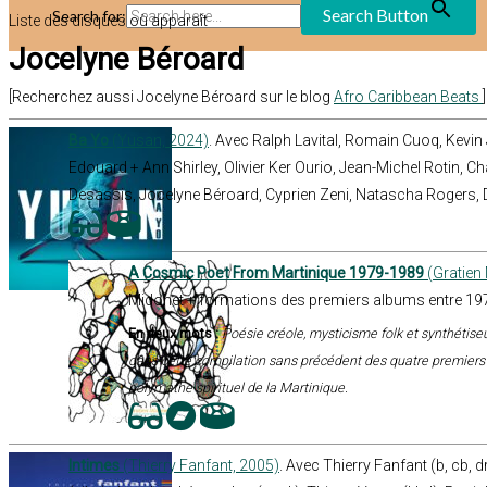
Search Button
Search for:
Liste des disques où apparaît
Jocelyne Béroard
[Recherchez aussi Jocelyne Béroard sur le blog
Afro Caribbean Beats
]
Ba Yo
(Yusan, 2024)
. Avec Ralph Lavital, Romain Cuoq, Kevin
Edouard + Ann Shirley, Olivier Ker Ourio, Jean-Michel Rotin, Cha
Desassis, Jocelyne Béroard, Cyprien Zeni, Natascha Rogers, 
A Cosmic Poet From Martinique 1979-1989
(Gratien
Midonet + formations des premiers albums entre 197
En deux mots :
Poésie créole, mysticisme folk et synthétis
dans cette compilation sans précédent des quatre premier
polymathe spirituel de la Martinique.
Intimes
(Thierry Fanfant, 2005)
. Avec Thierry Fanfant (b, cb, 