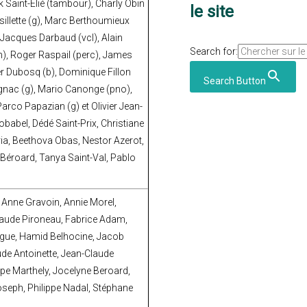
k Saint-Elié (tambour), Charly Obin
le site
illette (g), Marc Berthoumieux
 Jacques Darbaud (vcl), Alain
Search for:
an), Roger Raspail (perc), James
er Dubosq (b), Dominique Fillon
Search Button
ignac (g), Mario Canonge (pno),
Parco Papazian (g) et Olivier Jean-
babel, Dédé Saint-Prix, Christiane
ria, Beethova Obas, Nestor Azerot,
e Béroard, Tanya Saint-Val, Pablo
, Anne Gravoin, Annie Morel,
laude Pironeau, Fabrice Adam,
angue, Hamid Belhocine, Jacob
ude Antoinette, Jean-Claude
pe Marthely, Jocelyne Beroard,
Joseph, Philippe Nadal, Stéphane