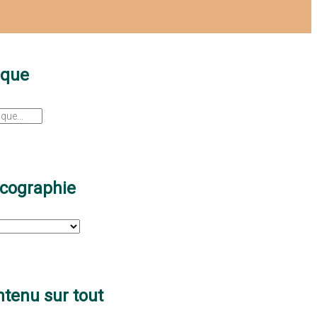
sque
scographie
tenu sur tout