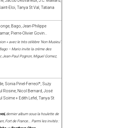
, Jacob Desvarieux, J.C. Maillard,
aint-Eloi, Tanya St Val, Tatiana
onge, Bago, Jean-Philippe
amar, Pierre-Olivier Govin…
ion » avec le très célèbre ‘Non Musieu’.
 Bago – Mario invite la crème des
amar, Jean-Paul Pognon, Miguel Gomez,
e, Sonia Pinel-Ferreol*, Suzy
ul Rosine, Nicol Bernard, José
ul Soïme + Edith Lefel, Tanya St
voi,
dernier album sous la houlette de
, Fort de France... Parmi les invités :