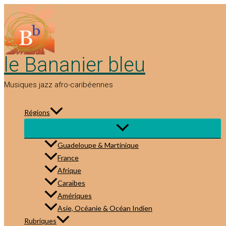
Aller
au
contenu
le Bananier bleu
Musiques jazz afro-caribéennes
Régions
Guadeloupe & Martinique
France
Afrique
Caraïbes
Amériques
Asie, Océanie & Océan Indien
Rubriques