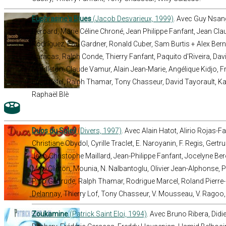
Euphrasine's Blues
(Jacob Desvarieux, 1999)
. Avec Guy Nsan
Beroard, Marie Céline Chroné, Jean Philippe Fanfant, Jean Clau
Rodríguez, Earl Gardner, Ronald Cuber, Sam Burtis + Alex Berna
Caracas, Ralph Conde, Thierry Fanfant, Paquito d'Riveira, Dav
Middleton, Claude Vamur, Alain Jean-Marie, Angélique Kidjo,
Edith Lefel, Ralph Thamar, Tony Chasseur, David Tayorault, Ka
Raphaël Blè
Duos du Soleil
(Divers, 1997)
. Avec Alain Hatot, Alirio Rojas-
Christiane Obydol, Cyrille Traclet, E. Naroyanin, F. Regis, Ger
Jean-Christophe Maillard, Jean-Philippe Fanfant, Jocelyne Ber
Mike Clinton, Mounia, N. Nalbantoglu, Olivier Jean-Alphonse, P
Pipo Gertrude, Ralph Thamar, Rodrigue Marcel, Roland Pierre-C
Delannay, Thierry Lof, Tony Chasseur, V. Mousseau, V. Ragoo, 
Zoukamine
(Patrick Saint Eloi, 1994)
. Avec Bruno Ribera, Didi