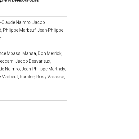
lpha
et
Beethova Obas
.
an-Claude Naimro, Jacob
 Philippe Marbeuf, Jean-Philippe
...
ance Mbassi Mansa, Don Merrick,
Deccam, Jacob Desvarieux,
e Naimro, Jean-Philippe Marthely,
ppe Marbeuf, Ramlee, Rosy Varasse,