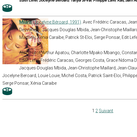
Edith Lefel
,
Jocelyne Béroard
,
Tanya St-Val
,
Philippe Lavil
,
Kali,
Sam A
Milans
(Jocelyne Béroard, 1991)
. Avec Frédéric Caracas, Je
Desvarieux, Jacques Douglas Mbida, Jean-Christophe Maillard,
Marthély, Xénia Caraïbe, Patrick St-Eloi, Serge Ponsar, Edit Lefel
Alain Hatot, Arthur Apatou, Charlotte Mpako Mbango, Const
Edith Lefel, Frédéric Caracas, Georges Costa, Grace Ndoma 
Jacques-Douglas Mbida, Jean-Christophe Maillard, Jean-Claud
Jocelyne Beroard, Louie Louie, Michel Costa, Patrick Saint-Eloi, Phili
Serge Ponsar, Xénia Caraibe
1
2
Suivant