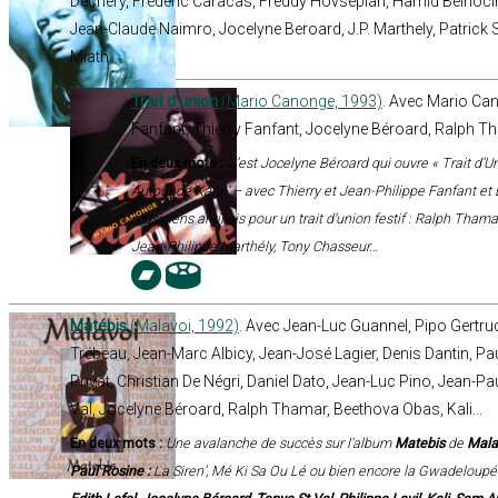
Dechery, Frédéric Caracas, Freddy Hovsepian, Hamid Belhocine
Jean-Claude Naimro, Jocelyne Beroard, J.P. Marthely, Patrick S
Miath
Trait d’union
(Mario Canonge, 1993)
. Avec Mario Can
Fanfant, Thierry Fanfant, Jocelyne Béroard, Ralph Th
En deux mots :
C’est Jocelyne Béroard qui ouvre « Trait d’Un
Autour de Kann’ – avec Thierry et Jean-Philippe Fanfant et
musiciens antillais pour un trait d’union festif : Ralph Th
Jean-Philippe Marthély, Tony Chasseur…
Matébis
(Malavoi, 1992)
. Avec Jean-Luc Guannel, Pipo Gertrud
Trébeau, Jean-Marc Albicy, Jean-José Lagier, Denis Dantin, Pa
Privat, Christian De Négri, Daniel Dato, Jean-Luc Pino, Jean-Pa
Val, Jocelyne Béroard, Ralph Thamar, Beethova Obas, Kali...
En deux mots :
Une avalanche de succès sur l’album
Matebis
de
Mala
Paul Rosine :
La Siren’, Mé Ki Sa Ou Lé ou bien encore la Gwadeloupéen