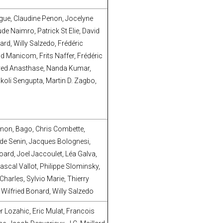
gue, Claudine Penon, Jocelyne
de Naimro, Patrick St Elie, David
rd, Willy Salzedo, Frédéric
id Manicom, Frits Naffer, Frédéric
 Fred Anasthase, Nanda Kumar,
koli Sengupta, Martin D. Zagbo,
Fanon, Bago, Chris Combette,
trude Senin, Jacques Bolognesi,
oard, Joel Jaccoulet, Léa Galva,
ascal Vallot, Philippe Slominsky,
harles, Sylvio Marie, Thierry
Wilfried Bonard, Willy Salzedo
er Lozahic, Eric Mulat, Francois