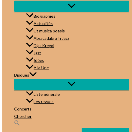
Biographies
Actualités
Ut musica poesis
Abracadabra in Jazz
Djaz Kreyol
Jazz
Idées
A la Une
Disques
Liste générale
Les revues
Concerts
Chercher