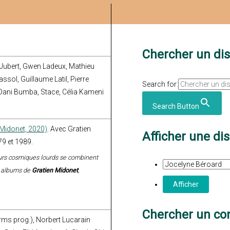
Chercher un di
 Jubert, Gwen Ladeux, Mathieu
ssol, Guillaume Latil, Pierre
Search for:
Dani Bumba, Stace, Célia Kameni
Search Button
 Midonet, 2020)
. Avec Gratien
Afficher une di
9 et 1989.
eurs cosmiques lourds se combinent
s albums de
Gratien Midonet
,
Chercher un con
drms prog.), Norbert Lucarain