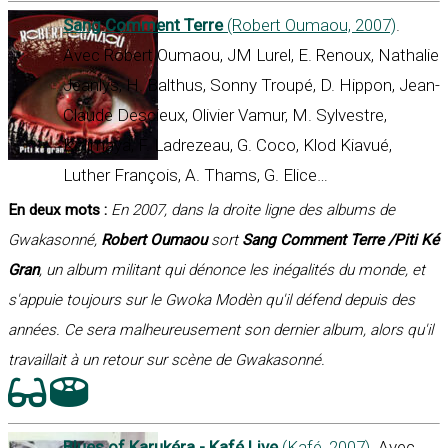
Sang Comment Terre
(Robert Oumaou, 2007)
.
Avec Robert Oumaou, JM Lurel, E. Renoux, Nathalie
Jeanlys, H. Balthus, Sonny Troupé, D. Hippon, Jean-
Claude Descieux, Olivier Vamur, M. Sylvestre,
Kolimaya, F. Ladrezeau, G. Coco, Klod Kiavué,
Luther François, A. Thams, G. Elice…
En deux mots :
En 2007, dans la droite ligne des albums de
Gwakasonné,
Robert Oumaou
sort
Sang Comment Terre /Piti Ké
Gran
, un album militant qui dénonce les inégalités du monde, et
s'appuie toujours sur le Gwoka Modèn qu'il défend depuis des
années. Ce sera malheureusement son dernier album, alors qu'il
travaillait à un retour sur scène de Gwakasonné.
Blues of Karukéra - Kafé Live
(Kafé, 2007)
. Avec