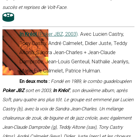
succès et reprises de Volt-Face.
In Kréol
(Poker JBZ, 2003)
. Avec Lucien Castry,
Tony Castry, André Calmelet, Didier Juste, Teddy
Altone, Sandra Jean-Charles + Jean-Claude
Damprobe, Jean-Louis Genteuil, Nathalie Jeanlys,
Marie-Eve Calmelet, Patrice Hulman.
En deux mots :
Fondé en 1989, le combo guadeloupéen
Poker JBZ
sort en 2003,
In Kréol'
, son deuxième album, après
Soft, paru quatre ans plus tôt. Le groupe est emmené par Lucien
Castry (b), avec la voix de Sandra Jean-Charles. Un mélange
chaleureux de zouk, de biguine et de jazz créole, avec également
Jean-Claude Damprobe (g), Teddy Altone (sax), Tony Castry
(dms), André Calmelet (keys), Didier Juste (perc) et les choeurs