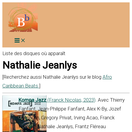
Aller
au
contenu
Liste des disques où apparaît
Nathalie Jeanlys
[Recherchez aussi Nathalie Jeanlys sur le blog
Afro
Caribbean Beats
]
Kompa Jazz
(Franck Nicolas, 2023)
. Avec Thierry
Fanfant, Jean-Philippe Fanfant, Alex K-By, Jozef
Dumoulin, Gregory Privat, Irving Acao, Franck
Nicolas, Nathalie Jeanlys, Frantz Fléreau