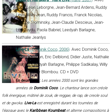
Kafé, Léon Leborgne, Jean-Bernard Ardens, Ruddy
Levis, Willy Jean, Ruddy Francis, Franck Nicolas,
Philippe Slominsky, Jean-Claude Descieux, Jean-
Luc Gaydu, Paola Babriel, Leedyah Barlagne,
Nathalie Jeanlys
Live-La
(Dominik Coco, 2006)
. Avec Dominik Coco,
Daniel Kissoun, Eric Delblond, Didier Juste, Nathalie
Jeanlys, Leedyah Barlagne, Philippe Sadikalay, Willy
Salzedo, Willy Blombou. CD + DVD
En deux mots :
Les années 2000 sont les grandes
années de
Dominik Coco
. Le chanteur lance son créole
folk énergique, mâtiné de zouk, de reggae, de rap, de creole soul
et de gwoka.
Live-La
est enregistré durant les tournées de
l’époque avec le
Karibbean Koumbeat
et alterne compositions à