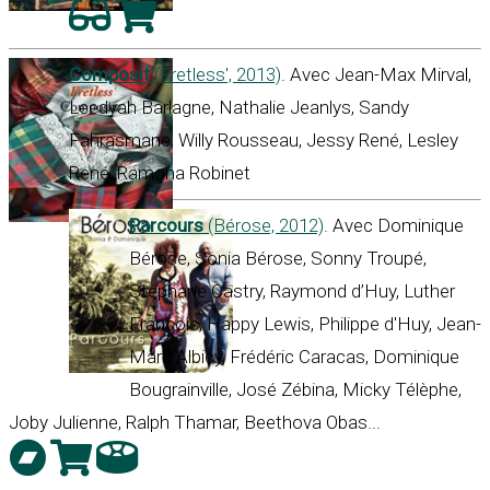
Composit
(Fretless', 2013)
. Avec Jean-Max Mirval,
Leedyah Barlagne, Nathalie Jeanlys, Sandy
Fahrasmane, Willy Rousseau, Jessy René, Lesley
René, Ramona Robinet
Parcours
(Bérose, 2012)
. Avec Dominique
Bérose, Sonia Bérose, Sonny Troupé,
Stéphane Castry, Raymond d’Huy, Luther
François, Happy Lewis, Philippe d'Huy, Jean-
Marc Albicy, Frédéric Caracas, Dominique
Bougrainville, José Zébina, Micky Télèphe,
Joby Julienne, Ralph Thamar, Beethova Obas...