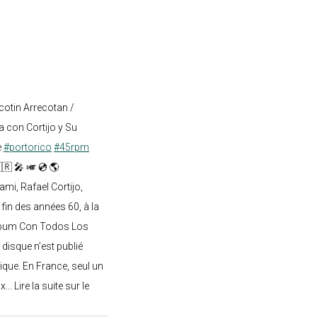
cotin Arrecotan /
 con Cortijo y Su
e
#portorico
#45rpm
🇷 🎤 🎺 💿 🌎
mi, Rafael Cortijo,
 fin des années 60, à la
lbum Con Todos Los
 disque n’est publié
ique. En France, seul un
.. Lire la suite sur le