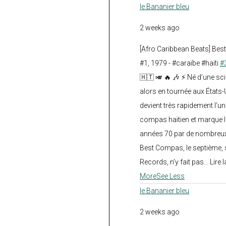
le Bananier bleu
2 weeks ago
[Afro Caribbean Beats] Be
#1, 1979 - #caraïbe #haïti
#
🇭🇹 🎺 🔥 🎶 ⚡ Né d’une sc
alors en tournée aux États
devient très rapidement l’
compas haïtien et marque l
années 70 par de nombreux
Best Compas, le septième, 
Records, n’y fait pas... Lire l
More
See Less
le Bananier bleu
2 weeks ago