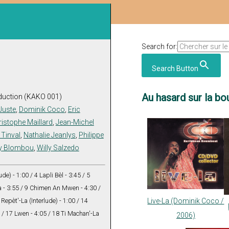
Search for:
Search Button
Au hasard sur la bou
duction (KAKO 001)
 Juste
,
Dominik Coco
,
Eric
istophe Maillard
,
Jean-Michel
 Tinval
,
Nathalie Jeanlys
,
Philippe
ly Blombou
,
Willy Salzedo
ude) - 1:00 / 4 Lapli Bèl - 3:45 / 5
da - 3:55 / 9 Chimen An Mwen - 4:30 /
 Repèt'-La (Interlude) - 1:00 / 14
Live-La (Dominik Coco /
 / 17 Lwen - 4:05 / 18 Ti Machan'-La
2006)