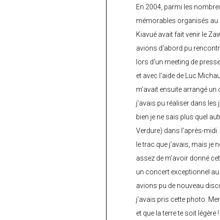
En 2004, parmi les nombre
mémorables organisés au C
Kiavué avait fait venir le Z
avions d’abord pu rencontr
lors d’un meeting de press
et avec l’aide de Luc Micha
m’avait ensuite arrangé un 
j’avais pu réaliser dans les
bien je ne sais plus quel aut
Verdure) dans l’après-midi.
le trac que j’avais, mais je 
assez de m’avoir donné cette
un concert exceptionnel au 
avions pu de nouveau discu
j’avais pris cette photo. Me
et que la terre te soit légère 