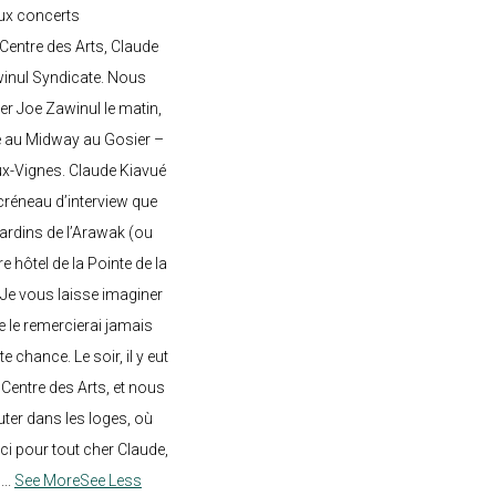
ux concerts
entre des Arts, Claude
awinul Syndicate. Nous
er Joe Zawinul le matin,
e au Midway au Gosier –
ux-Vignes. Claude Kiavué
créneau d’interview que
 jardins de l’Arawak (ou
re hôtel de la Pointe de la
 Je vous laisse imaginer
ne le remercierai jamais
 chance. Le soir, il y eut
Centre des Arts, et nous
ter dans les loges, où
rci pour tout cher Claude,
!
...
See More
See Less