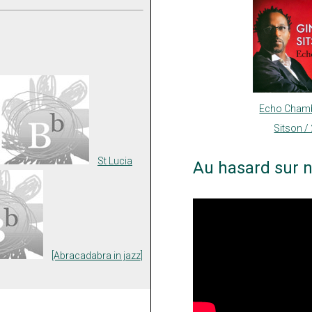
Echo Chamb
Sitson /
St Lucia
Au hasard sur n
[Abracadabra in jazz]