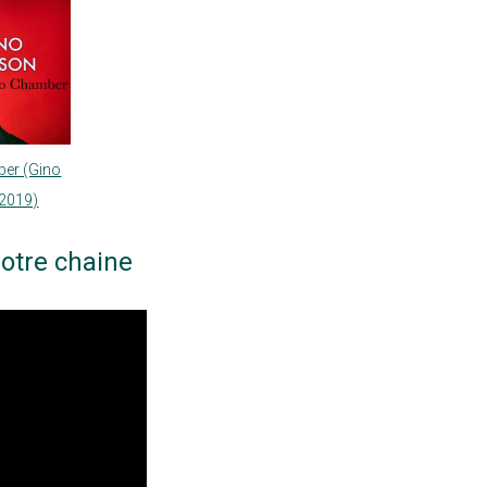
er (Gino
 2019)
otre chaine