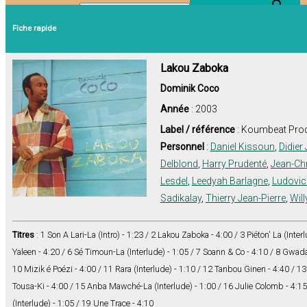
Search Button
Search for:
Fiche rapide
Lakou Zaboka
Dominik Coco
Année
: 2003
Label / référence
: Koumbeat Pro
Personnel
:
Daniel Kissoun
,
Didier
Delblond
,
Harry Prudenté
,
Jean-Chr
Lesdel
,
Leedyah Barlagne
,
Ludovic
Sadikalay
,
Thierry Jean-Pierre
,
Wil
Titres
: 1 Son A Lari-La (Intro) - 1:23 / 2 Lakou Zaboka - 4:00 / 3 Piéton' La (Interl
Yaleen - 4:20 / 6 Sé Timoun-La (Interlude) - 1:05 / 7 Soann & Co - 4:10 / 8 Gwa
10 Mizik é Poézi - 4:00 / 11 Rara (Interlude) - 1:10 / 12 Tanbou Ginen - 4:40 / 13
Tousa-Ki - 4:00 / 15 Anba Mawché-La (Interlude) - 1:00 / 16 Julie Colomb - 4:15
(Interlude) - 1:05 / 19 Une Trace - 4:10