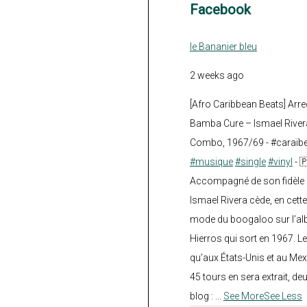
Facebook
le Bananier bleu
2 weeks ago
[Afro Caribbean Beats] Arre
Bamba Cure – Ismael Rivera
Combo, 1967/69 - #caraïb
#musique
#single
#vinyl
- 
Accompagné de son fidèle a
Ismael Rivera cède, en cette
mode du boogaloo sur l’a
Hierros qui sort en 1967. Le
qu’aux États-Unis et au Mex
45 tours en sera extrait, deux.
blog :
...
See More
See Less