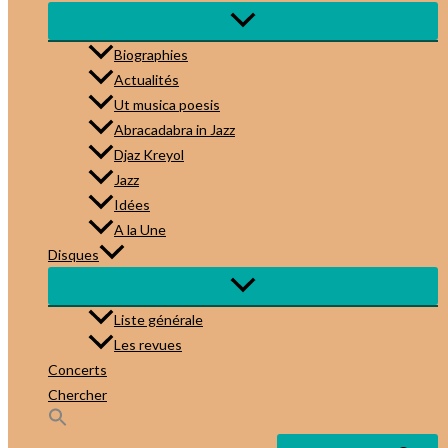
Biographies
Actualités
Ut musica poesis
Abracadabra in Jazz
Djaz Kreyol
Jazz
Idées
A la Une
Disques
Liste générale
Les revues
Concerts
Chercher