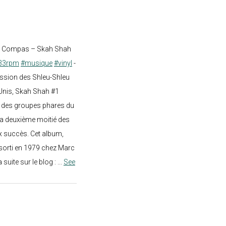
st Compas – Skah Shah
33rpm
#musique
#vinyl
-
ission des Shleu-Shleu
-Unis, Skah Shah #1
un des groupes phares du
a deuxième moitié des
 succès. Cet album,
sorti en 1979 chez Marc
a suite sur le blog :
...
See