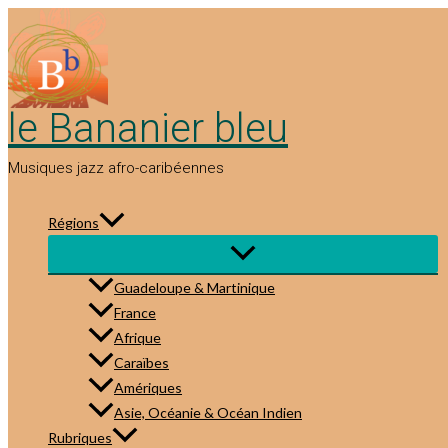
Aller
au
contenu
le Bananier bleu
Musiques jazz afro-caribéennes
Régions
Guadeloupe & Martinique
France
Afrique
Caraïbes
Amériques
Asie, Océanie & Océan Indien
Rubriques