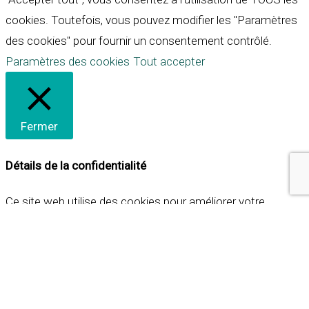
cookies. Toutefois, vous pouvez modifier les "Paramètres
des cookies" pour fournir un consentement contrôlé.
Paramètres des cookies
Tout accepter
Fermer
Détails de la confidentialité
Ce site web utilise des cookies pour améliorer votre
expérience lorsque vous naviguez sur le site. Parmi ceux-ci,
les cookies qui sont catégorisés comme nécessaires sont
stockés sur votre navigateur car ils sont essentiels pour
les fonctionnalités de base du site web. Nous utilisons
également des cookies tiers qui nous aident à analyser et à