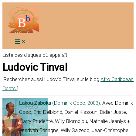
Aller
au
contenu
Liste des disques où apparaît
Ludovic Tinval
[Recherchez aussi Ludovic Tinval sur le blog
Afro Caribbean
Beats
]
Lakou Zaboka
(Dominik Coco, 2003)
. Avec Dominik
Coco, Eric Delblond, Daniel Kissoun, Didier Juste,
Harry Prudenté, Willy Blomblou, Nathalie Jeanlys +
Leedyah Barlagne, Willy Salzedo, Jean-Christophe