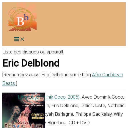
Aller
au
contenu
Liste des disques où apparaît
Eric Delblond
[Recherchez aussi Eric Delblond sur le blog
Afro Caribbean
Beats
]
Live-La
(Dominik Coco, 2006)
. Avec Dominik Coco,
Daniel Kissoun, Eric Delblond, Didier Juste, Nathalie
Jeanlys, Leedyah Barlagne, Philippe Sadikalay, Willy
Salzedo, Willy Blombou. CD + DVD