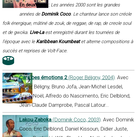
En deux mots :
Les années 2000 sont les grandes
années de
Dominik Coco
. Le chanteur lance son créole
folk énergique, mâtiné de zouk, de reggae, de rap, de creole soul
et de gwoka.
Live-La
est enregistré durant les tournées de
l’époque avec le
Karibbean Koumbeat
et alterne compositions à
succès et reprises de Volt-Face.
Caraïbes émotions 2
(Roger Béligny, 2004)
. Avec
Roger Béligny, Bruno Jofa, Jean-Michel Lesdel,
Anick Noël, Alfredo do Nascimento, Eric Delblond,
Jean-Claude Damprobe, Pascal Latour...
Lakou Zaboka
(Dominik Coco, 2003)
. Avec Dominik
Coco, Eric Delblond, Daniel Kissoun, Didier Juste,