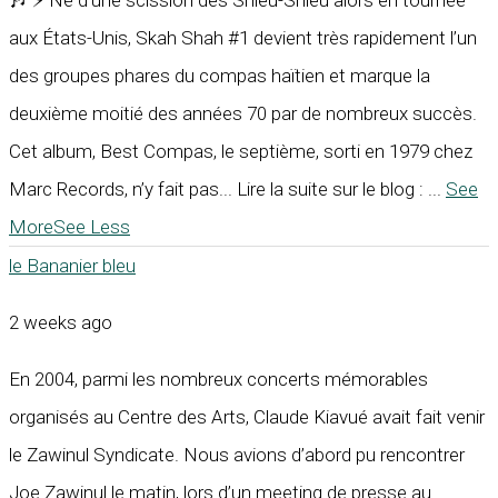
🎶 ⚡ Né d’une scission des Shleu-Shleu alors en tournée
aux États-Unis, Skah Shah #1 devient très rapidement l’un
des groupes phares du compas haïtien et marque la
deuxième moitié des années 70 par de nombreux succès.
Cet album, Best Compas, le septième, sorti en 1979 chez
Marc Records, n’y fait pas... Lire la suite sur le blog :
...
See
More
See Less
le Bananier bleu
2 weeks ago
En 2004, parmi les nombreux concerts mémorables
organisés au Centre des Arts, Claude Kiavué avait fait venir
le Zawinul Syndicate. Nous avions d’abord pu rencontrer
Joe Zawinul le matin, lors d’un meeting de presse au