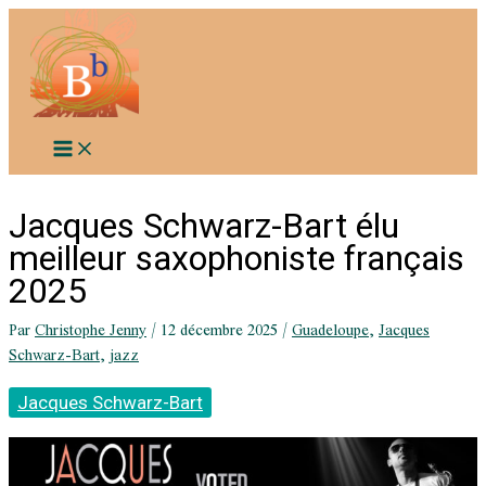
Aller
au
contenu
Jacques Schwarz-Bart élu
meilleur saxophoniste français
2025
Par
Christophe Jenny
/
12 décembre 2025
/
Guadeloupe
,
Jacques
Schwarz-Bart
,
jazz
Jacques Schwarz-Bart