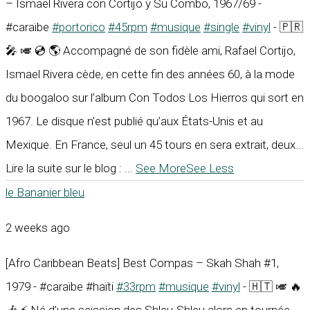
– Ismael Rivera con Cortijo y Su Combo, 1967/69 -
#caraïbe
#portorico
#45rpm
#musique
#single
#vinyl
- 🇵🇷
🎤 🎺 💿 🌎 Accompagné de son fidèle ami, Rafael Cortijo,
Ismael Rivera cède, en cette fin des années 60, à la mode
du boogaloo sur l’album Con Todos Los Hierros qui sort en
1967. Le disque n’est publié qu’aux États-Unis et au
Mexique. En France, seul un 45 tours en sera extrait, deux...
Lire la suite sur le blog :
...
See More
See Less
le Bananier bleu
2 weeks ago
[Afro Caribbean Beats] Best Compas – Skah Shah #1,
1979 - #caraïbe #haïti
#33rpm
#musique
#vinyl
- 🇭🇹 🎺 🔥