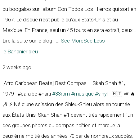
du boogaloo sur l’album Con Todos Los Hierros qui sort en
1967. Le disque n’est publié qu’aux États-Unis et au
Mexique. En France, seul un 45 tours en sera extrait, deux...
Lire la suite sur le blog :
...
See More
See Less
le Bananier bleu
2 weeks ago
[Afro Caribbean Beats] Best Compas – Skah Shah #1,
1979 - #caraïbe #haïti
#33rpm
#musique
#vinyl
- 🇭🇹 🎺 🔥
🎶 ⚡ Né d’une scission des Shleu-Shleu alors en tournée
aux États-Unis, Skah Shah #1 devient très rapidement l’un
des groupes phares du compas haïtien et marque la
deuxième moitié des années 70 par de nombreux succès.