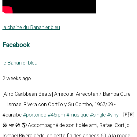
la chaine du Bananier bleu
Facebook
le Bananier bleu
2 weeks ago
[Afro Caribbean Beats] Arrecotin Arrecotan / Bamba Cure
– Ismael Rivera con Cortijo y Su Combo, 1967/69 -
#caraïbe
#portorico
#45rpm
#musique
#single
#vinyl
- 🇵🇷
🎤 🎺 💿 🌎 Accompagné de son fidèle ami, Rafael Cortijo,
Ismael Rivera cède, en cette fin des années 60, à la mode