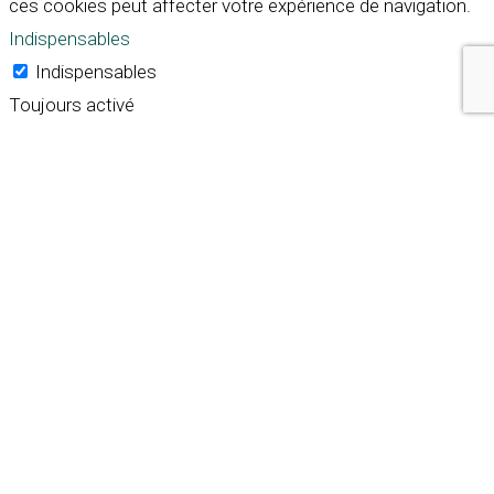
ces cookies peut affecter votre expérience de navigation.
Indispensables
Indispensables
Toujours activé
Necessary cookies are absolutely essential for the
website to function properly. These cookies ensure basic
functionalities and security features of the website,
anonymously.
Cookie
Durée
Description
This cookie is set by GDPR
Cookie Consent plugin. The
cookielawinfo-
11
cookie is used to store the
checkbox-analytics
months
user consent for the
cookies in the category
"Analytics".