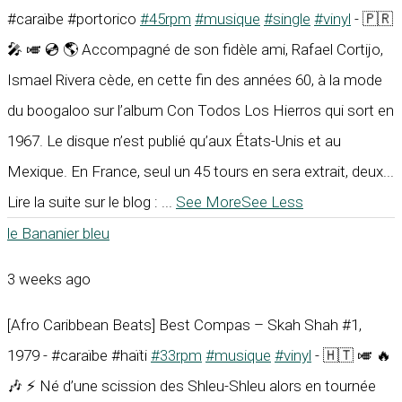
#caraïbe #portorico
#45rpm
#musique
#single
#vinyl
- 🇵🇷
🎤 🎺 💿 🌎 Accompagné de son fidèle ami, Rafael Cortijo,
Ismael Rivera cède, en cette fin des années 60, à la mode
du boogaloo sur l’album Con Todos Los Hierros qui sort en
1967. Le disque n’est publié qu’aux États-Unis et au
Mexique. En France, seul un 45 tours en sera extrait, deux...
Lire la suite sur le blog :
...
See More
See Less
le Bananier bleu
3 weeks ago
[Afro Caribbean Beats] Best Compas – Skah Shah #1,
1979 - #caraïbe #haïti
#33rpm
#musique
#vinyl
- 🇭🇹 🎺 🔥
🎶 ⚡ Né d’une scission des Shleu-Shleu alors en tournée