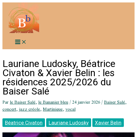
Aller
au
contenu
Lauriane Ludosky, Béatrice
Civaton & Xavier Belin : les
résidences 2025/2026 du
Baiser Salé
Par
le Baiser Salé
,
le Bananier bleu
/
24 janvier 2026
/
Baiser Salé
,
concert
,
jazz créole
,
Martinique
,
vocal
Béatrice Civaton
Lauriane Ludosky
Xavier Belin