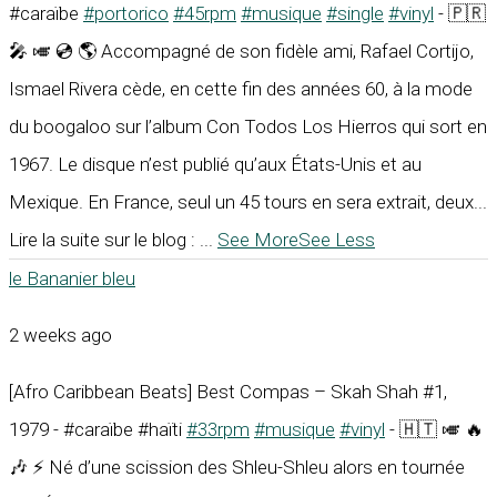
#caraïbe
#portorico
#45rpm
#musique
#single
#vinyl
- 🇵🇷
🎤 🎺 💿 🌎 Accompagné de son fidèle ami, Rafael Cortijo,
Ismael Rivera cède, en cette fin des années 60, à la mode
du boogaloo sur l’album Con Todos Los Hierros qui sort en
1967. Le disque n’est publié qu’aux États-Unis et au
Mexique. En France, seul un 45 tours en sera extrait, deux...
Lire la suite sur le blog :
...
See More
See Less
le Bananier bleu
2 weeks ago
[Afro Caribbean Beats] Best Compas – Skah Shah #1,
1979 - #caraïbe #haïti
#33rpm
#musique
#vinyl
- 🇭🇹 🎺 🔥
🎶 ⚡ Né d’une scission des Shleu-Shleu alors en tournée