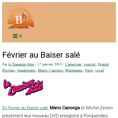
Aller
au
contenu
Février au Baiser salé
Par
le Bananier bleu
/
17 janvier 2013
/
Cameroun
,
concert
,
Franck
Nicolas
,
Guadeloupe
,
Mario Canonge
,
Martinique
,
Paris
,
vocal
En février au Baiser salé
,
Mario Canonge
et Michel Zenino
présentent leur nouveau DVD enregistré à Porquerolles,