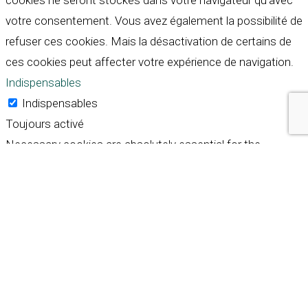
cookies ne seront stockés dans votre navigateur qu'avec
votre consentement. Vous avez également la possibilité de
refuser ces cookies. Mais la désactivation de certains de
ces cookies peut affecter votre expérience de navigation.
Indispensables
Indispensables
Toujours activé
Necessary cookies are absolutely essential for the
website to function properly. These cookies ensure basic
functionalities and security features of the website,
anonymously.
Cookie
Durée
Description
This cookie is set by GDPR
Cookie Consent plugin. The
cookielawinfo-
11
cookie is used to store the