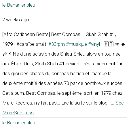
le Bananier bleu
2 weeks ago
[Afro Caribbean Beats] Best Compas – Skah Shah #1,
1979 - #caraïbe #haïti
#33rpm
#musique
#vinyl
- 🇭🇹 🎺 🔥
🎶 ⚡ Né d’une scission des Shleu-Shleu alors en tournée
aux États-Unis, Skah Shah #1 devient très rapidement l’un
des groupes phares du compas haïtien et marque la
deuxième moitié des années 70 par de nombreux succès.
Cet album, Best Compas, le septième, sorti en 1979 chez
Marc Records, n’y fait pas... Lire la suite sur le blog :
...
See
More
See Less
le Bananier bleu