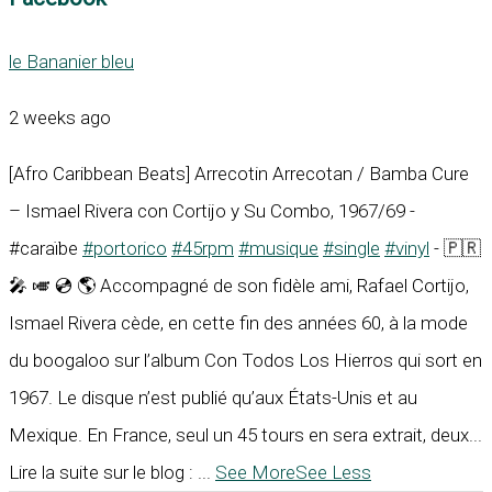
le Bananier bleu
2 weeks ago
[Afro Caribbean Beats] Arrecotin Arrecotan / Bamba Cure
– Ismael Rivera con Cortijo y Su Combo, 1967/69 -
#caraïbe
#portorico
#45rpm
#musique
#single
#vinyl
- 🇵🇷
🎤 🎺 💿 🌎 Accompagné de son fidèle ami, Rafael Cortijo,
Ismael Rivera cède, en cette fin des années 60, à la mode
du boogaloo sur l’album Con Todos Los Hierros qui sort en
1967. Le disque n’est publié qu’aux États-Unis et au
Mexique. En France, seul un 45 tours en sera extrait, deux...
Lire la suite sur le blog :
...
See More
See Less