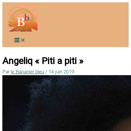
Aller
au
contenu
Angeliq « Piti a piti »
Par
le Bananier bleu
/
14 juin 2019