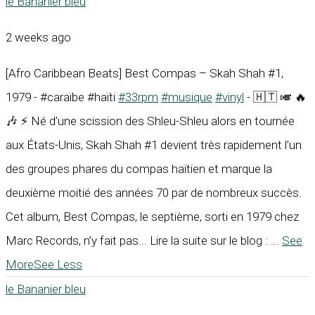
le Bananier bleu
2 weeks ago
[Afro Caribbean Beats] Best Compas – Skah Shah #1,
1979 - #caraïbe #haïti
#33rpm
#musique
#vinyl
- 🇭🇹 🎺 🔥
🎶 ⚡ Né d’une scission des Shleu-Shleu alors en tournée
aux États-Unis, Skah Shah #1 devient très rapidement l’un
des groupes phares du compas haïtien et marque la
deuxième moitié des années 70 par de nombreux succès.
Cet album, Best Compas, le septième, sorti en 1979 chez
Marc Records, n’y fait pas... Lire la suite sur le blog :
...
See
More
See Less
le Bananier bleu