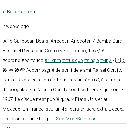
le Bananier bleu
2 weeks ago
[Afro Caribbean Beats] Arrecotin Arrecotan / Bamba Cure
– Ismael Rivera con Cortijo y Su Combo, 1967/69 -
#caraïbe #portorico
#45rpm
#musique
#single
#vinyl
- 🇵🇷
🎤 🎺 💿 🌎 Accompagné de son fidèle ami, Rafael Cortijo,
Ismael Rivera cède, en cette fin des années 60, à la mode
du boogaloo sur l’album Con Todos Los Hierros qui sort en
1967. Le disque n’est publié qu’aux États-Unis et au
Mexique. En France, seul un 45 tours en sera extrait, deux...
Lire la suite sur le blog :
...
See More
See Less