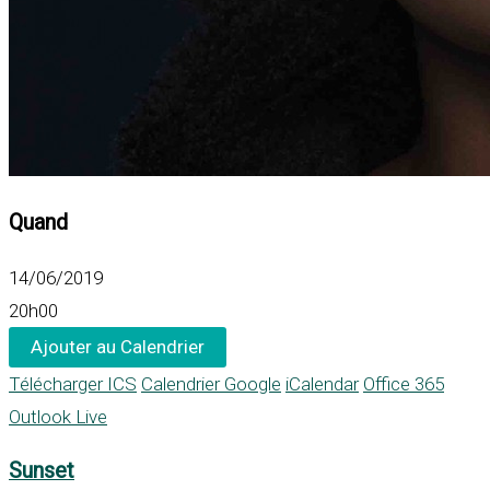
Quand
14/06/2019
20h00
Ajouter au Calendrier
Télécharger ICS
Calendrier Google
iCalendar
Office 365
Outlook Live
Sunset