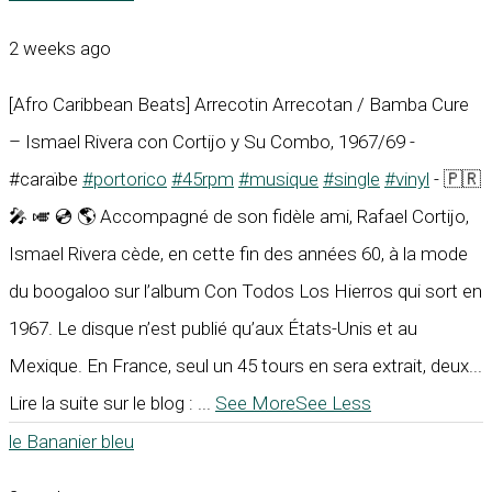
2 weeks ago
[Afro Caribbean Beats] Arrecotin Arrecotan / Bamba Cure
– Ismael Rivera con Cortijo y Su Combo, 1967/69 -
#caraïbe
#portorico
#45rpm
#musique
#single
#vinyl
- 🇵🇷
🎤 🎺 💿 🌎 Accompagné de son fidèle ami, Rafael Cortijo,
Ismael Rivera cède, en cette fin des années 60, à la mode
du boogaloo sur l’album Con Todos Los Hierros qui sort en
1967. Le disque n’est publié qu’aux États-Unis et au
Mexique. En France, seul un 45 tours en sera extrait, deux...
Lire la suite sur le blog :
...
See More
See Less
le Bananier bleu