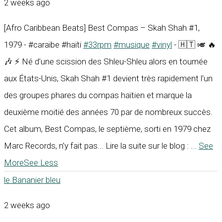
2 weeks ago
[Afro Caribbean Beats] Best Compas – Skah Shah #1,
1979 - #caraïbe #haïti
#33rpm
#musique
#vinyl
- 🇭🇹 🎺 🔥
🎶 ⚡ Né d’une scission des Shleu-Shleu alors en tournée
aux États-Unis, Skah Shah #1 devient très rapidement l’un
des groupes phares du compas haïtien et marque la
deuxième moitié des années 70 par de nombreux succès.
Cet album, Best Compas, le septième, sorti en 1979 chez
Marc Records, n’y fait pas... Lire la suite sur le blog :
...
See
More
See Less
le Bananier bleu
2 weeks ago