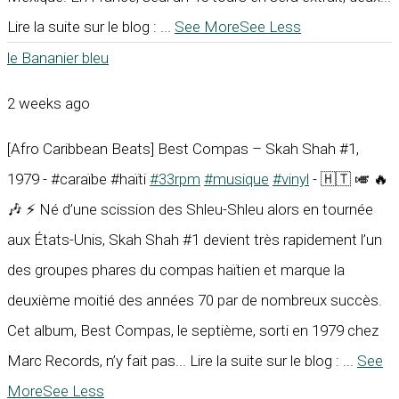
Lire la suite sur le blog :
...
See More
See Less
le Bananier bleu
2 weeks ago
[Afro Caribbean Beats] Best Compas – Skah Shah #1,
1979 - #caraïbe #haïti
#33rpm
#musique
#vinyl
- 🇭🇹 🎺 🔥
🎶 ⚡ Né d’une scission des Shleu-Shleu alors en tournée
aux États-Unis, Skah Shah #1 devient très rapidement l’un
des groupes phares du compas haïtien et marque la
deuxième moitié des années 70 par de nombreux succès.
Cet album, Best Compas, le septième, sorti en 1979 chez
Marc Records, n’y fait pas... Lire la suite sur le blog :
...
See
More
See Less