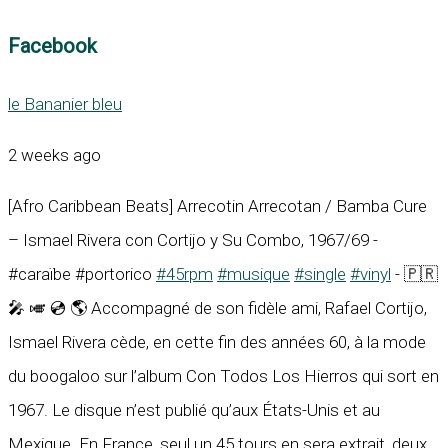
Facebook
le Bananier bleu
2 weeks ago
[Afro Caribbean Beats] Arrecotin Arrecotan / Bamba Cure
– Ismael Rivera con Cortijo y Su Combo, 1967/69 -
#caraïbe #portorico
#45rpm
#musique
#single
#vinyl
- 🇵🇷
🎤 🎺 💿 🌎 Accompagné de son fidèle ami, Rafael Cortijo,
Ismael Rivera cède, en cette fin des années 60, à la mode
du boogaloo sur l’album Con Todos Los Hierros qui sort en
1967. Le disque n’est publié qu’aux États-Unis et au
Mexique. En France, seul un 45 tours en sera extrait, deux...