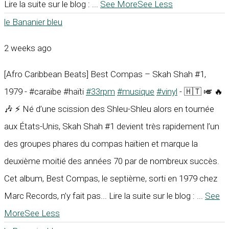
Lire la suite sur le blog :
...
See More
See Less
le Bananier bleu
2 weeks ago
[Afro Caribbean Beats] Best Compas – Skah Shah #1,
1979 - #caraïbe #haïti
#33rpm
#musique
#vinyl
- 🇭🇹 🎺 🔥
🎶 ⚡ Né d’une scission des Shleu-Shleu alors en tournée
aux États-Unis, Skah Shah #1 devient très rapidement l’un
des groupes phares du compas haïtien et marque la
deuxième moitié des années 70 par de nombreux succès.
Cet album, Best Compas, le septième, sorti en 1979 chez
Marc Records, n’y fait pas... Lire la suite sur le blog :
...
See
More
See Less