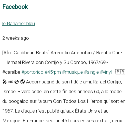
Facebook
le Bananier bleu
2 weeks ago
[Afro Caribbean Beats] Arrecotin Arrecotan / Bamba Cure
– Ismael Rivera con Cortijo y Su Combo, 1967/69 -
#caraïbe
#portorico
#45rpm
#musique
#single
#vinyl
- 🇵🇷
🎤 🎺 💿 🌎 Accompagné de son fidèle ami, Rafael Cortijo,
Ismael Rivera cède, en cette fin des années 60, à la mode
du boogaloo sur l’album Con Todos Los Hierros qui sort en
1967. Le disque n’est publié qu’aux États-Unis et au
Mexique. En France, seul un 45 tours en sera extrait, deux...