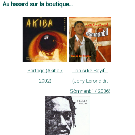
Au hasard sur la boutique...
Partage (Akiba /
Ton si ké Bayif...
2002)
(Jony Lerond dit
Sòmnanbil / 2006)