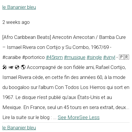
le Bananier bleu
2 weeks ago
[Afro Caribbean Beats] Arrecotin Arrecotan / Bamba Cure
– Ismael Rivera con Cortijo y Su Combo, 1967/69 -
#caraïbe #portorico
#45rpm
#musique
#single
#vinyl
- 🇵🇷
🎤 🎺 💿 🌎 Accompagné de son fidèle ami, Rafael Cortijo,
Ismael Rivera cède, en cette fin des années 60, à la mode
du boogaloo sur l’album Con Todos Los Hierros qui sort en
1967. Le disque n’est publié qu’aux États-Unis et au
Mexique. En France, seul un 45 tours en sera extrait, deux...
Lire la suite sur le blog :
...
See More
See Less
le Bananier bleu