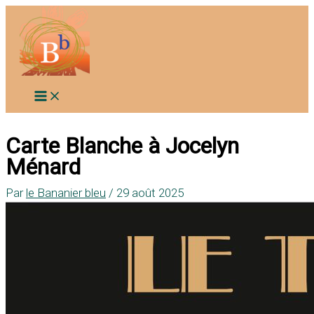
Aller
au
contenu
Carte Blanche à Jocelyn
Ménard
Par
le Bananier bleu
/
29 août 2025