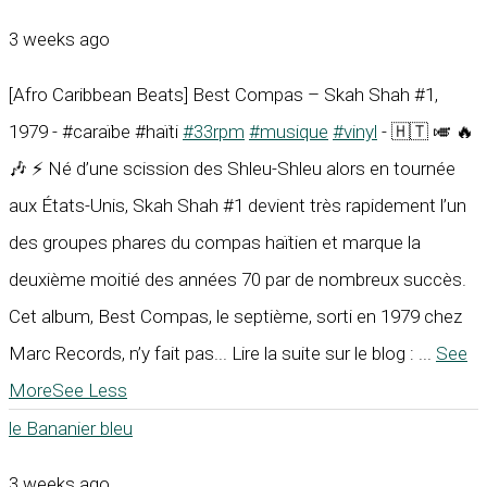
3 weeks ago
[Afro Caribbean Beats] Best Compas – Skah Shah #1,
1979 - #caraïbe #haïti
#33rpm
#musique
#vinyl
- 🇭🇹 🎺 🔥
🎶 ⚡ Né d’une scission des Shleu-Shleu alors en tournée
aux États-Unis, Skah Shah #1 devient très rapidement l’un
des groupes phares du compas haïtien et marque la
deuxième moitié des années 70 par de nombreux succès.
Cet album, Best Compas, le septième, sorti en 1979 chez
Marc Records, n’y fait pas... Lire la suite sur le blog :
...
See
More
See Less
le Bananier bleu
3 weeks ago