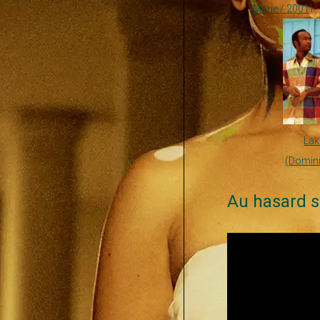
Marie / 2001)
La
(Domini
Au hasard s