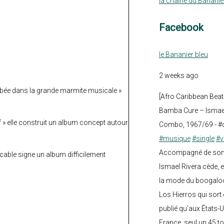
la chaine du Bananie
Facebook
le Bananier bleu
2 weeks ago
mbée dans la grande marmite musicale »
[Afro Caribbean Beat
Bamba Cure – Ismael
f » elle construit un album concept autour
Combo, 1967/69 - #
#musique
#single
#v
Accompagné de son fi
able signe un album difficilement
Ismael Rivera cède, e
la mode du boogalo
Los Hierros qui sort 
publié qu’aux États-U
France, seul un 45 tou