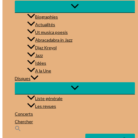
Biographies
Actualités
Ut musica poesis
Abracadabra in Jazz
Djaz Kreyol
Jazz
Idées
A la Une
Disques
Liste générale
Les revues
Concerts
Chercher