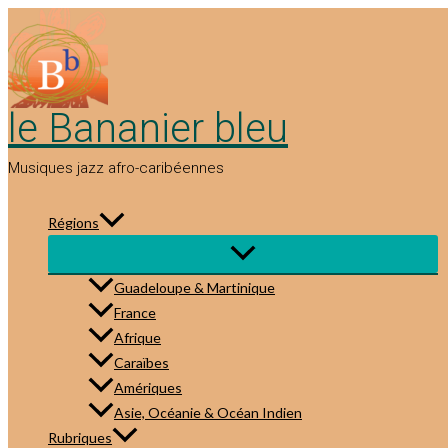
Aller
au
contenu
le Bananier bleu
Musiques jazz afro-caribéennes
Régions
Guadeloupe & Martinique
France
Afrique
Caraïbes
Amériques
Asie, Océanie & Océan Indien
Rubriques