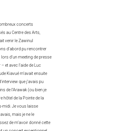
nombreux concerts
s au Centre des Arts,
ait venir le Zawinul
ons d’abord pu rencontrer
, lors d’un meeting de presse
– et avec l’aide de Luc
de Kiavué m’avait ensuite
interview que j’avais pu
ins de l’Arawak (ou bien je
e hôtel de la Pointe de la
-midi. Je vous laisse
’avais, mais je ne le
ssez de m’avoir donné cette
 eut un concert exceptionnel