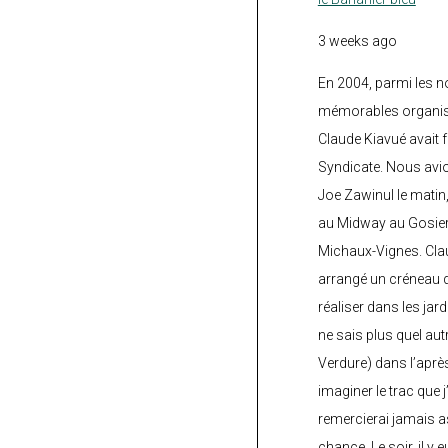
3 weeks ago
En 2004, parmi les 
mémorables organisé
Claude Kiavué avait f
Syndicate. Nous avi
Joe Zawinul le matin
au Midway au Gosier 
Michaux-Vignes. Clau
arrangé un créneau d’
réaliser dans les jard
ne sais plus quel autr
Verdure) dans l’après
imaginer le trac que j
remercierai jamais a
chance. Le soir, il y