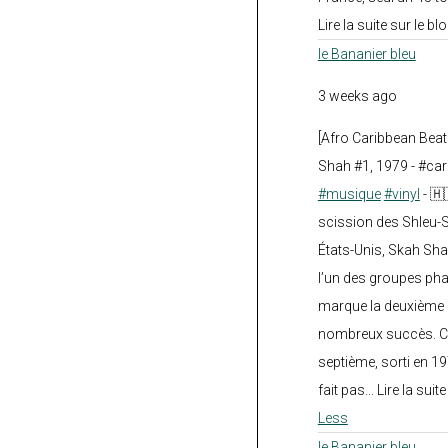
Lire la suite sur le blo
le Bananier bleu
3 weeks ago
[Afro Caribbean Bea
Shah #1, 1979 - #car
#musique
#vinyl
- 🇭
scission des Shleu-S
États-Unis, Skah Sha
l’un des groupes pha
marque la deuxième 
nombreux succès. Ce
septième, sorti en 1
fait pas... Lire la suit
Less
le Bananier bleu