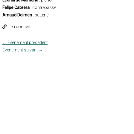
Leonardo Montana
: piano
Felipe Cabrera
: contrebasse
Arnaud Dolmen
: batterie
Lien concert :
←
Évènement précédent
Évènement suivant
→