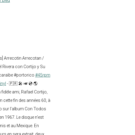
r bleu
s] Arrecotin Arrecotan /
 Rivera con Cortijo y Su
caraïbe #portorico
#45rpm
inyl
- 🇵🇷 🎤 🎺 💿 🌎
dèle ami, Rafael Cortijo,
n cette fin des années 60, à
o sur l’album Con Todos
en 1967. Le disque n’est
nis et au Mexique. En
rs en sera extrait, deux...