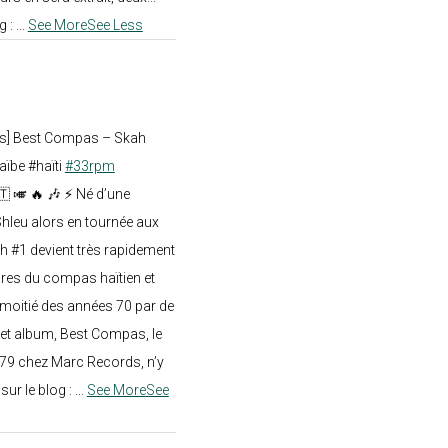
g :
...
See More
See Less
ts] Best Compas – Skah
aïbe #haïti
#33rpm
🇹 🎺 🔥 🎶 ⚡ Né d’une
hleu alors en tournée aux
h #1 devient très rapidement
res du compas haïtien et
moitié des années 70 par de
t album, Best Compas, le
979 chez Marc Records, n’y
e sur le blog :
...
See More
See