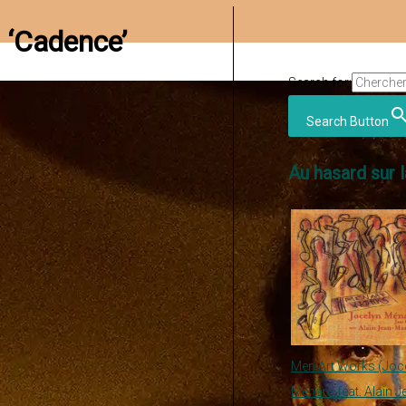
 ‘Cadence’
Search for:
Search Button
Au hasard sur l
Men Art Works (Joc
Ménard feat. Alain J