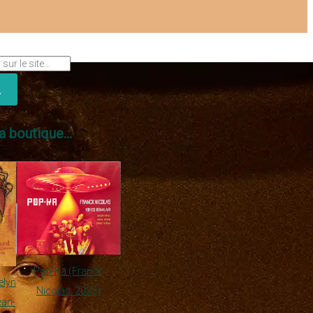
a boutique...
Pop-Ka (Franck
elyn
Nicolas, 2023)
ean-