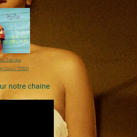
kou Zaboka
k Coco / 2003)
ur notre chaine