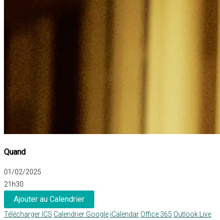
Quand
01/02/2025
21h30
Ajouter au Calendrier
Télécharger ICS
Calendrier Google
iCalendar
Office 365
Outlook Live