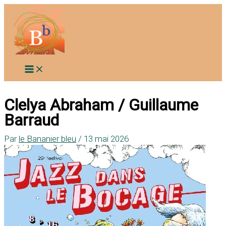
Aller
au
contenu
Clelya Abraham / Guillaume
Barraud
Par
le Bananier bleu
/
13 mai 2026