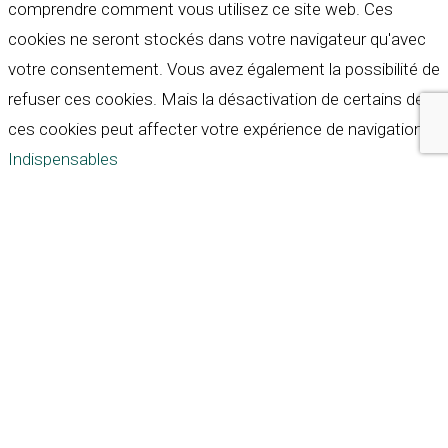
comprendre comment vous utilisez ce site web. Ces
cookies ne seront stockés dans votre navigateur qu'avec
votre consentement. Vous avez également la possibilité de
refuser ces cookies. Mais la désactivation de certains de
ces cookies peut affecter votre expérience de navigation.
Indispensables
Indispensables
Toujours activé
Necessary cookies are absolutely essential for the
website to function properly. These cookies ensure basic
functionalities and security features of the website,
anonymously.
Cookie
Durée
Description
This cookie is set by GDPR
Cookie Consent plugin. The