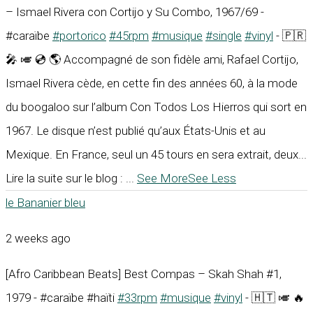
– Ismael Rivera con Cortijo y Su Combo, 1967/69 -
#caraïbe
#portorico
#45rpm
#musique
#single
#vinyl
- 🇵🇷
🎤 🎺 💿 🌎 Accompagné de son fidèle ami, Rafael Cortijo,
Ismael Rivera cède, en cette fin des années 60, à la mode
du boogaloo sur l’album Con Todos Los Hierros qui sort en
1967. Le disque n’est publié qu’aux États-Unis et au
Mexique. En France, seul un 45 tours en sera extrait, deux...
Lire la suite sur le blog :
...
See More
See Less
le Bananier bleu
2 weeks ago
[Afro Caribbean Beats] Best Compas – Skah Shah #1,
1979 - #caraïbe #haïti
#33rpm
#musique
#vinyl
- 🇭🇹 🎺 🔥