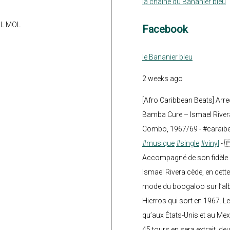
la chaine du Bananier bleu
ALL MOL
Facebook
le Bananier bleu
2 weeks ago
[Afro Caribbean Beats] Arre
Bamba Cure – Ismael Rivera
Combo, 1967/69 - #caraïb
#musique
#single
#vinyl
- 
Accompagné de son fidèle a
Ismael Rivera cède, en cette
mode du boogaloo sur l’a
Hierros qui sort en 1967. Le
qu’aux États-Unis et au Mex
45 tours en sera extrait, deux.