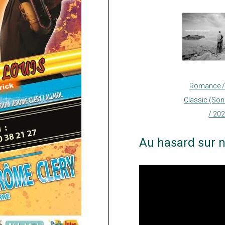
Romance /
Classic (So
/ 20
Au hasard sur n