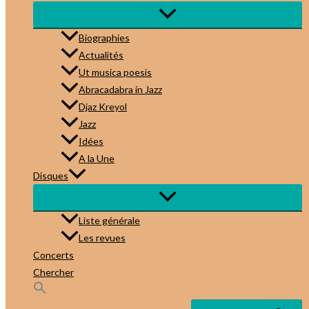
Biographies
Actualités
Ut musica poesis
Abracadabra in Jazz
Djaz Kreyol
Jazz
Idées
A la Une
Disques
Liste générale
Les revues
Concerts
Chercher