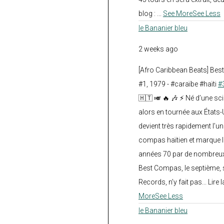
blog :
...
See More
See Less
le Bananier bleu
2 weeks ago
[Afro Caribbean Beats] Be
#1, 1979 - #caraïbe #haïti
#
🇭🇹 🎺 🔥 🎶 ⚡ Né d’une sc
alors en tournée aux États
devient très rapidement l’
compas haïtien et marque l
années 70 par de nombreux
Best Compas, le septième, 
Records, n’y fait pas... Lire l
More
See Less
le Bananier bleu