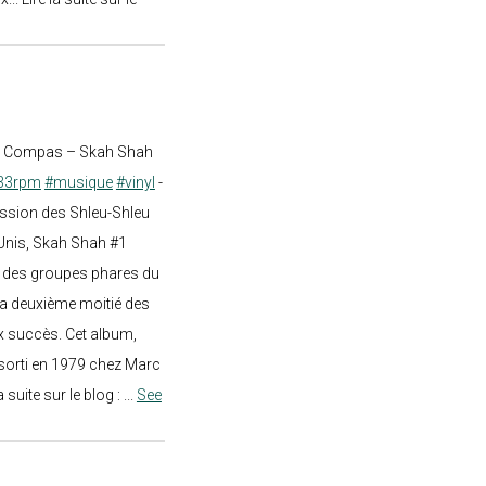
st Compas – Skah Shah
33rpm
#musique
#vinyl
-
ission des Shleu-Shleu
-Unis, Skah Shah #1
un des groupes phares du
a deuxième moitié des
 succès. Cet album,
sorti en 1979 chez Marc
a suite sur le blog :
...
See