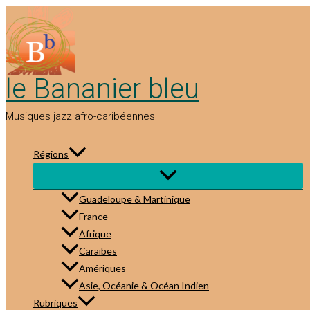
Aller
au
contenu
le Bananier bleu
Musiques jazz afro-caribéennes
Régions
Guadeloupe & Martinique
France
Afrique
Caraïbes
Amériques
Asie, Océanie & Océan Indien
Rubriques