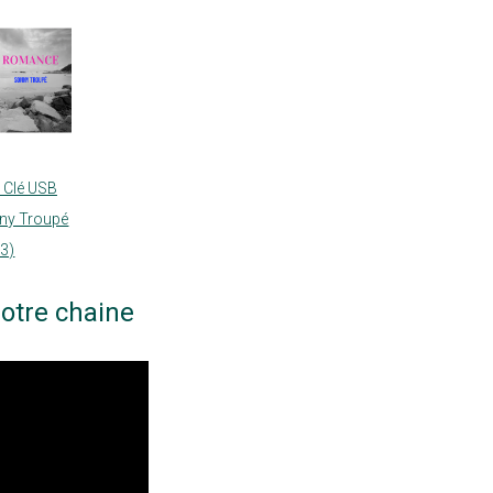
 Clé USB
nny Troupé
23)
otre chaine