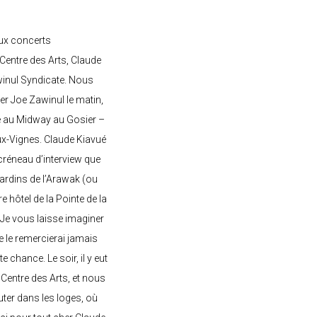
ux concerts
entre des Arts, Claude
awinul Syndicate. Nous
er Joe Zawinul le matin,
e au Midway au Gosier –
ux-Vignes. Claude Kiavué
créneau d’interview que
 jardins de l’Arawak (ou
re hôtel de la Pointe de la
 Je vous laisse imaginer
ne le remercierai jamais
 chance. Le soir, il y eut
Centre des Arts, et nous
ter dans les loges, où