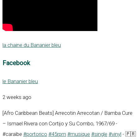
la chaine du Bananier bleu
Facebook
le Bananier bleu
2 weeks ago
[Afro Caribbean Beats] Arrecotin Arrecotan / Bamba Cure
– Ismael Rivera con Cortijo y Su Combo, 1967/69 -
#caraïbe
#portorico
#45rpm
#musique
#single
#vinyl
- 🇵🇷