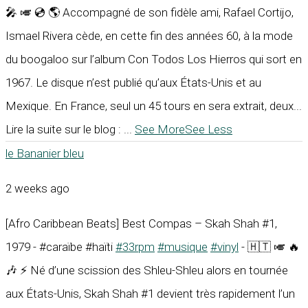
🎤 🎺 💿 🌎 Accompagné de son fidèle ami, Rafael Cortijo,
Ismael Rivera cède, en cette fin des années 60, à la mode
du boogaloo sur l’album Con Todos Los Hierros qui sort en
1967. Le disque n’est publié qu’aux États-Unis et au
Mexique. En France, seul un 45 tours en sera extrait, deux...
Lire la suite sur le blog :
...
See More
See Less
le Bananier bleu
2 weeks ago
[Afro Caribbean Beats] Best Compas – Skah Shah #1,
1979 - #caraïbe #haïti
#33rpm
#musique
#vinyl
- 🇭🇹 🎺 🔥
🎶 ⚡ Né d’une scission des Shleu-Shleu alors en tournée
aux États-Unis, Skah Shah #1 devient très rapidement l’un